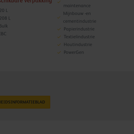
schikbare verpakking
maintenance
20 L
Mijnbouw -en
208 L
cementindustrie
Bulk
Papierindustrie
IBC
Textielindustrie
Houtindustrie
PowerGen
HEIDSINFORMATIEBLAD