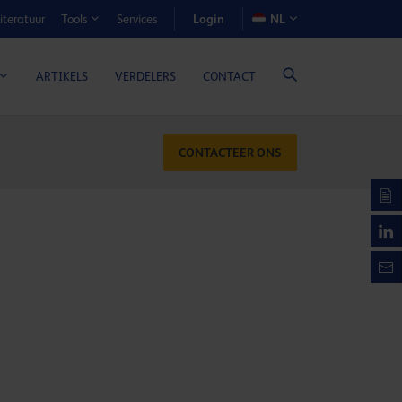
Login
iteratuur
Services
NL
Tools
N-VOORDEELCALCULATOR
ARTIKELS
VERDELERS
CONTACT
CONTACTEER ONS