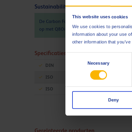
Sustainability info
This website uses cookies
De Carbon Footprint (PCF) van het product, v
We use cookies to personalis
op met Q8Oils voor meer informatie over de po
information about your use of
other information that you’ve
Specificaties en goedkeuringen
Consent
Necessary
Selection
DIN
51506 VDL
ISO
6743-3 DAB
ISO
6743-3 DAH
Deny
Gerelateerde producten