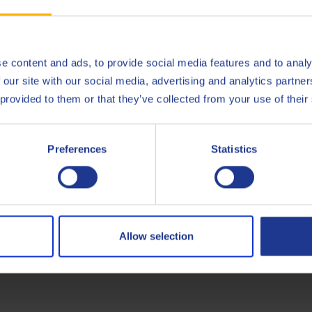
an cradle-to-gate (Q8Oils blending plant Antwerpen), van Q8 Schu
e content and ads, to provide social media features and to analy
sitieve invloed op het milieu, de handafdruk, van dit product. 
 our site with our social media, advertising and analytics partn
 provided to them or that they’ve collected from your use of their
Preferences
Statistics
ISO
6743-
ISO
6743-
ISO
6743-
Allow selection
Less specifications