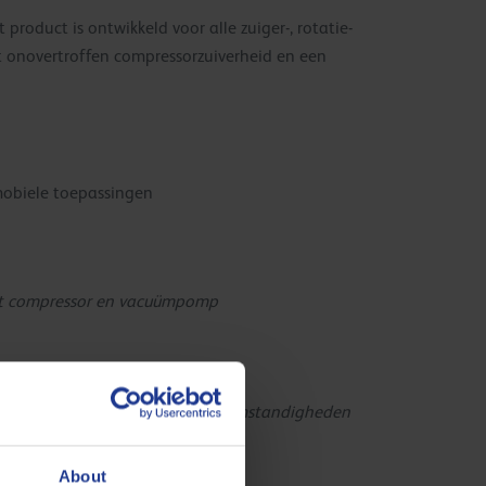
roduct is ontwikkeld voor alle zuiger-, rotatie-
 onovertroffen compressorzuiverheid en een
mobiele toepassingen
oort compressor en vacuümpomp
mpressor schoon, zelfs in zware omstandigheden
About