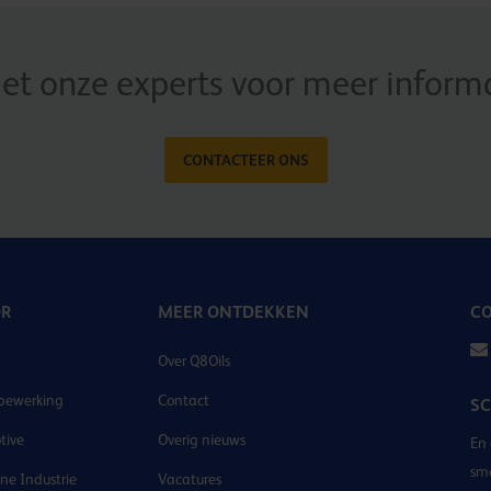
t onze experts voor meer informat
CONTACTEER ONS
OR
MEER ONTDEKKEN
CO
Over Q8Oils
bewerking
Contact
SC
tive
Overig nieuws
En 
sm
e Industrie
Vacatures