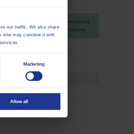
bert 46 is 1.21 kg CO
eq / kg. Neem contact
2
se our traffic. We also share
Voor meer informatie raadpleeg deze
pagina
ers who may combine it with
 services.
Marketing
3 DAA
3 DAG
3 DVA
Allow all