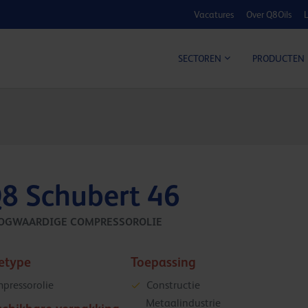
Vacatures
Over Q8Oils
L
KOSTE
SECTOREN
PRODUCTEN
8 Schubert 46
OGWAARDIGE COMPRESSOROLIE
ietype
Toepassing
pressorolie
Constructie
Metaalindustrie