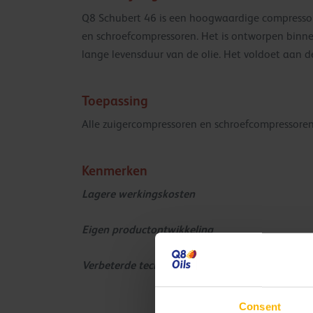
Q8 Schubert 46 is een hoogwaardige compressoroli
en schroefcompressoren. Het is ontworpen binn
lange levensduur van de olie. Het voldoet aan 
Toepassing
Alle zuigercompressoren en schroefcompressoren
Kenmerken
Lagere werkingskosten
Eigen productontwikkeling
Verbeterde technologie
Consent