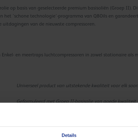
e op basis van geselecteerde premium basisoliën (Groep II). Dit p
en het 'schone technologie'-programma van Q8Oils en garandeert
de uitdagingen van de nieuwste compressoren.
 Enkel- en meertraps luchtcompressoren in zowel stationaire als 
Universeel product van uitstekende kwaliteit voor elk s
Geformuleerd met Groep II-basisolie van goede kwaliteit
Voortreffelijke weerstand tegen afzettingen houdt de co
Details