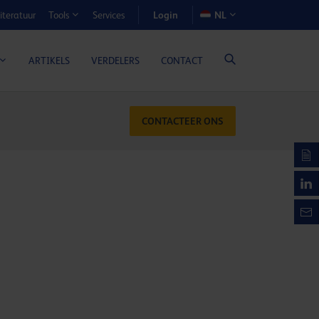
Login
iteratuur
Services
NL
Tools
N-VOORDEELCALCULATOR
ARTIKELS
VERDELERS
CONTACT
CONTACTEER ONS