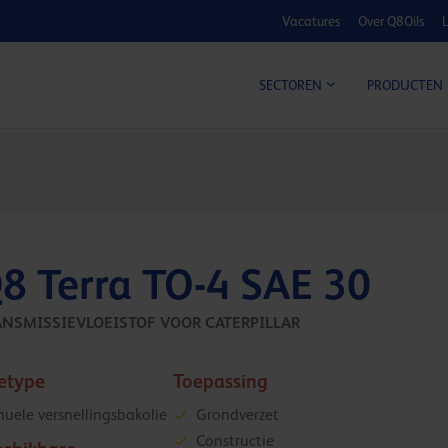
Vacatures
Over Q8Oils
L
KOSTE
SECTOREN
PRODUCTEN
8 Terra TO-4 SAE 30
ANSMISSIEVLOEISTOF VOOR CATERPILLAR
ietype
Toepassing
uele versnellingsbakolie
Grondverzet
Constructie