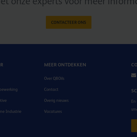
t onze experts voor meer informat
CONTACTEER ONS
OR
MEER ONTDEKKEN
CO
Over Q8Oils
bewerking
Contact
SC
tive
Overig nieuws
En 
sm
e Industrie
Vacatures