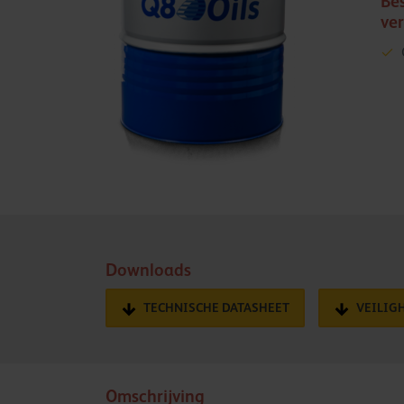
Be
ve
Downloads
TECHNISCHE DATASHEET
VEILIG
Omschrijving