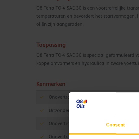
Q8 Terra TO-4 SAE 30 is een voortreffelijke trans
temperaturen en bevordert het startvermogen. H
oliën zijn aangeraden.
Toepassing
Q8 Terra TO-4 SAE 30 is speciaal geformuleerd vo
koppelomvormers en hydraulica in zware voertui
Kenmerken
Onovertroffen tandwielbescherming onder
Uitzonderlijke slijtagebescherming in arb
Onovertroffen slijtagebescherming en verl
Consent
Onovertroffen bescherming tegen roest en 