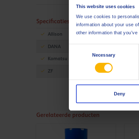
This website uses cookies
We use cookies to personalis
Specificaties en goedkeuringen
information about your use of
other information that you’ve
Allison
C-4
DANA
Consent
Necessary
Selection
Komatsu
KES 07.868.1
ZF
TE-ML 03C
Deny
Gerelateerde producten