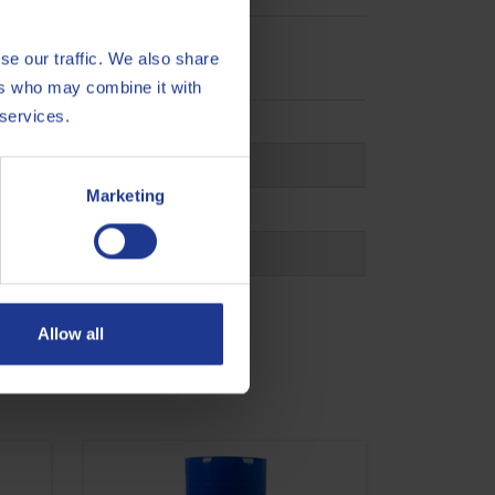
se our traffic. We also share
ers who may combine it with
 services.
Marketing
Clutch
 07F
Allow all