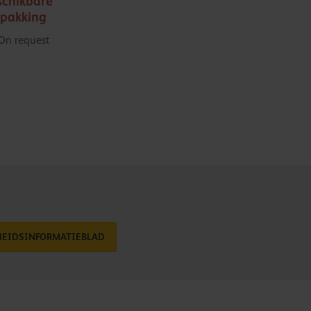
schikbare
rpakking
On request
HEIDSINFORMATIEBLAD