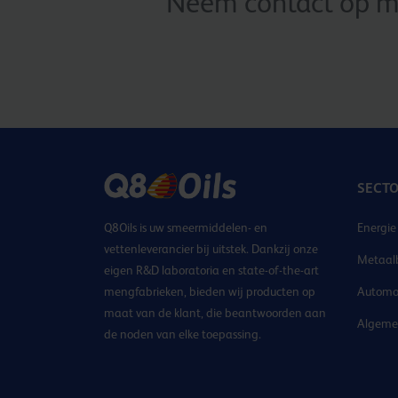
Neem contact op me
SECT
Q8Oils is uw smeermiddelen- en
Energie
vettenleverancier bij uitstek. Dankzij onze
Metaal
eigen R&D laboratoria en state-of-the-art
mengfabrieken, bieden wij producten op
Automo
maat van de klant, die beantwoorden aan
Algemen
de noden van elke toepassing.