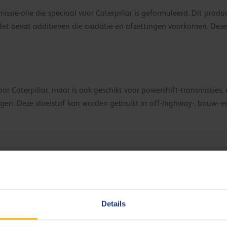
missie-olie die speciaal voor Caterpillar is geformuleerd. Dit prod
et bevat additieven die oxidatie en afzettingen voorkomen. Deze 
or Caterpillar, maar is ook geschikt voor powershift-transmissies,
gen. Deze vloeistof kan worden gebruikt in off-highway-, bouw-
 zware schokbelasting.
eidsintensieve omstandigheden.
engt de levensduur van de onderdelen.
Details
corrosie.