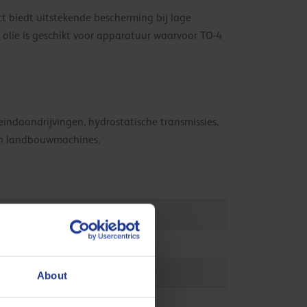
uct biedt uitstekende bescherming bij lage
olie is geschikt voor apparatuur waarvoor TO-4
 eindaandrijvingen, hydrostatische transmissies,
 en landbouwmachines.
About