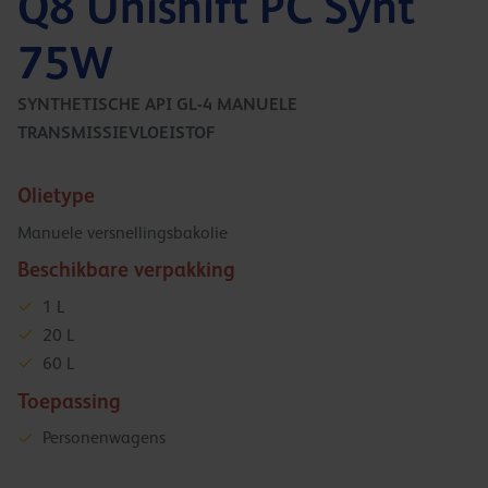
Q8 Unishift PC Synt
75W
SYNTHETISCHE API GL-4 MANUELE
TRANSMISSIEVLOEISTOF
Olietype
Manuele versnellingsbakolie
Beschikbare verpakking
1 L
20 L
60 L
Toepassing
Personenwagens