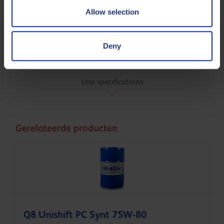
VW TL 525 12 (G 052
VAG
Allow selection
512 A2)
Volvo
P/N 1161838
Deny
Volvo
P/N 1161839
Less specifications
Gerelateerde producten
Q8 Unishift PC Synt 75W-80