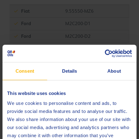
Fiat
9.55550-MZ6
Ford
M2C200-D1
Ford
M2C200-D2
GM
1940704
GM
MTF 0063
Consent
Details
About
GM
PN 09120541
MB
235.71
This website uses cookies
PSA
9730-A8
We use cookies to personalise content and ads, to
provide social media features and to analyse our traffic.
PSA
B71 2310
We also share information about your use of our site with
Toyota
08885-81001
our social media, advertising and analytics partners who
may combine it with other information that you’ve
Toyota
08885-81081