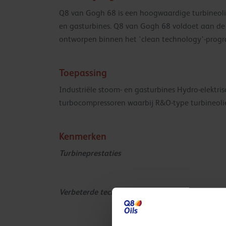
Q8 van Gogh 68 is een hoogwaardige turbineolie
en gasturbines. Q8 van Gogh 68 voldoet aan de 
ontworpen binnen het 'clean technology'-progra
Toepassing
Industriële stoom- en gasturbines Hydro-elektri
turbocompressoren waarbij R&O-type turbineol
Kenmerken
Turbineprestaties
Verbeterde technologie