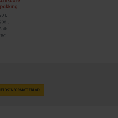
schikbare
rpakking
20 L
208 L
Bulk
IBC
HEIDSINFORMATIEBLAD