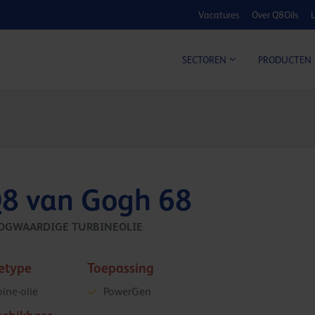
Vacatures
Over Q8Oils
L
KOSTE
SECTOREN
PRODUCTEN
8 van Gogh 68
OGWAARDIGE TURBINEOLIE
ietype
Toepassing
bine-olie
PowerGen