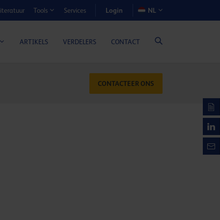
Login
iteratuur
Services
NL
Tools
N-VOORDEELCALCULATOR
ARTIKELS
VERDELERS
CONTACT
CONTACTEER ONS