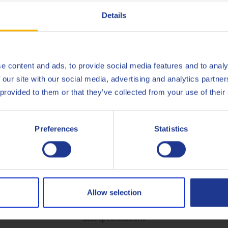
Specifiek samengesteld met uitstekende bescherming teg
Details
e content and ads, to provide social media features and to analy
an cradle-to-gate (Q8Oils blending plant Antwerpen), van Q8 van
 our site with our social media, advertising and analytics partn
sitieve invloed op het milieu, de handafdruk, van dit product. 
 provided to them or that they’ve collected from your use of their
Preferences
Statistics
British Standard
489
ISO
6743-
Allow selection
Less specifications