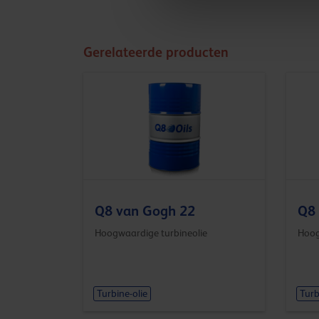
Gerelateerde producten
Q8 van Gogh 22
Q8
Hoogwaardige turbineolie
Hoog
Turbine-olie
Turb