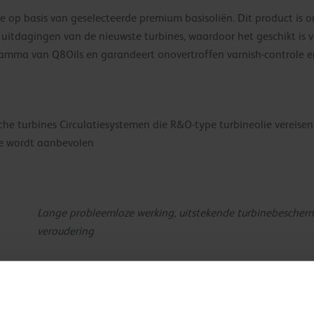
 op basis van geselecteerde premium basisoliën. Dit product is o
uitdagingen van de nieuwste turbines, waardoor het geschikt is v
mma van Q8Oils en garandeert onovertroffen varnish-controle en
sche turbines Circulatiesystemen die R&O-type turbineolie vereise
ie wordt aanbevolen
Lange probleemloze werking, uitstekende turbinebescherm
veroudering
Voortreffelijke formulering beschermt de turbine tegen c
lak in de turbine tot een minimum