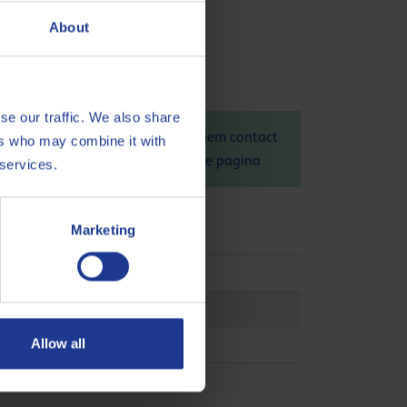
en varnish
About
se our traffic. We also share
 Gogh 68 is 1.21 kg CO
eq / kg. Neem contact
ers who may combine it with
2
Voor meer informatie raadpleeg deze
pagina
 services.
Marketing
5 L-TSA
Allow all