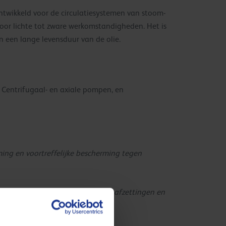
ntwikkeld voor de circulatiesystemen van stoom-
oor lichte tot zware werkomstandigheden. Het is
 een lange levensduur van de olie.
n Centrifugaal- en axiale pompen, en
ing en voortreffelijke bescherming tegen
orrosie en beperkt de vorming van afzettingen en