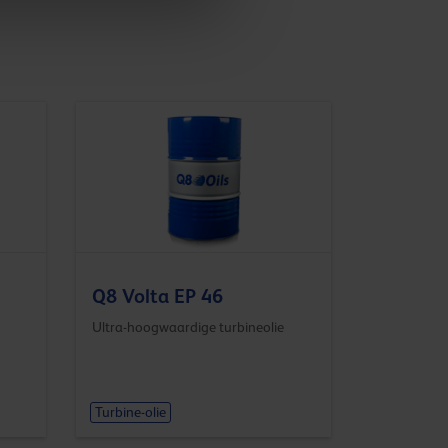
Q8 Volta EP 46
Ultra-hoogwaardige turbineolie
Turbine-olie