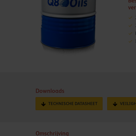
Be
ve
Downloads
TECHNISCHE DATASHEET
VEILIG
Omschrijving