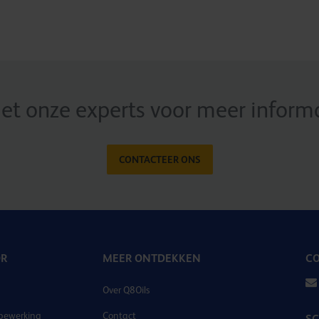
t onze experts voor meer informat
CONTACTEER ONS
OR
MEER ONTDEKKEN
CO
Over Q8Oils
bewerking
Contact
SC