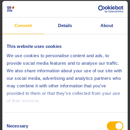
Circulatie-olie
Consent
Details
About
This website uses cookies
We use cookies to personalise content and ads, to
provide social media features and to analyse our traffic.
Q8 Dynobear 5
We also share information about your use of our site with
our social media, advertising and analytics partners who
GENERAL INDUSTRY
may combine it with other information that you’ve
Uitstekende multifunctionele circulatieolie
provided to them or that they’ve collected from your use
of their services.
Circulatie-olie
Consent
Necessary
Selection