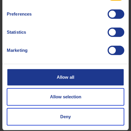
Preferences
Statistics
Q8 Dynobear 3
Marketing
GENERAL INDUSTRY
Uitstekende multifunctionele circulatieolie
Allow all
Circulatie-olie
Allow selection
Deny