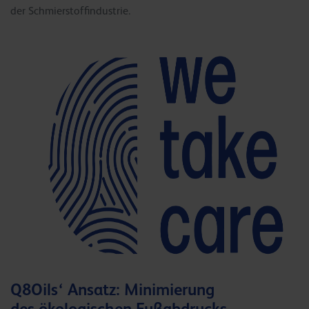
der Schmierstoffindustrie.
Q8Oils‘ Ansatz: Minimierung
des
ökologischen Fußabdrucks