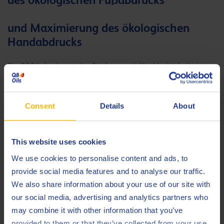
und Maximierung des ökologischen
Handabdrucks
Für Q8Oils bedeutet das Streben nach Nachhaltigkeit ein
empfindliches Gleichgewicht zwischen der Minimierung des
eigenen CO
-Fußabdrucks und der Maximierung der CO
-
2
2
Bilanz des Unternehmens. Wir verpflichten uns zur
Consent
Details
About
Herstellung von Schmierstoffen, die nicht nur strenge
Leistungsstandards erfüllen, sondern auch mit Umweltzielen
This website uses cookies
übereinstimmen. Dieses Engagement erstreckt sich auch auf
Initiativen zur kontinuierlichen Verbesserung, die darauf
We use cookies to personalise content and ads, to
abzielen, die Emissionen in der gesamten Lieferkette zu
provide social media features and to analyse our traffic.
reduzieren.
We also share information about your use of our site with
our social media, advertising and analytics partners who
Darüber hinaus arbeitet Q8Oils mit seinen Kunden
may combine it with other information that you’ve
zusammen und bietet maßgeschneiderte Lösungen zur
provided to them or that they’ve collected from your use