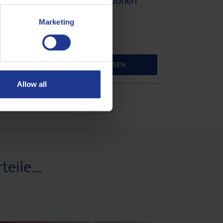
Achsölspezifikationen
-
Erklärt
Marketing
10 SEPTEMBER 2025
ARTIKEL LESEN
Allow all
eile...