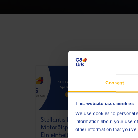
Consent
This website uses cookies
We use cookies to personalis
Stellantis FPW-
AUT
information about your use of
Motorölspezifikationen:
other information that you’ve
Sca
Ein einheitlicher Ansatz