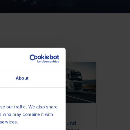
About
se our traffic. We also share
AUTOMOTIVE
ers who may combine it with
 services.
Volvo Getriebe- und
: