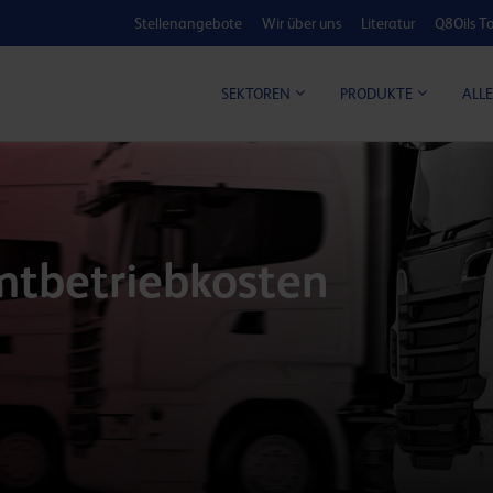
Stellenangebote
Wir über uns
Literatur
Q8Oils To
KOSTEN-NUTZ
ALLE
SEKTOREN
PRODUKTE
mtbetriebkosten