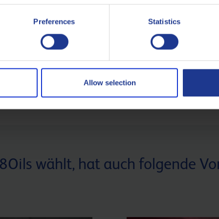
zifikationen Erklärt
Light-Duty und Heavy
Duty
EPTEMBER 2025
Preferences
Statistics
10 SEPTEMBER 2025
ARTIKEL LESEN
ARTIKEL LESEN
Allow selection
Oils wählt, hat auch folgende Vort