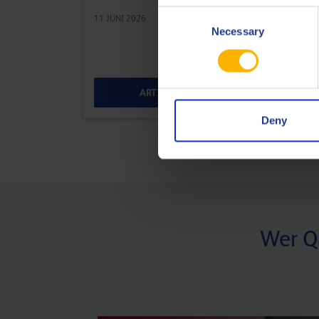
Spe
Consent
11 JUNI 2026
10 S
Necessary
Selection
ARTIKEL LESEN
Deny
Wer Q8