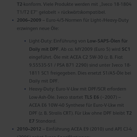
T2
-konform. Viele Produkte werden mit „Iveco 18-1804
T1/T2 E7“ gelabelt = rückwärtskompatibel.
2006–2009
– Euro-4/5-Normen für Light-/Heavy-Duty
erzwingen neue Öle:
Low-SAPS-Ölen für
Light-Duty: Einführung von
Daily mit DPF
SC1
. Ab ca. MY2009 (Euro 5) wird
eingeführt. Öle mit ACEA C2 5W-30 (z. B. Fiat
9.55535-S1 / PSA B71 2290) sind unter Iveco 18-
1811 SC1 freigegeben. Dies ersetzt S1/A5-Öle bei
Daily mit DPF.
Heavy-Duty: Euro-V-Lkw mit DPF/SCR erfordern
TLS E6
Low-Ash-Öle. Iveco startet
(~2007) –
ACEA E6 10W-40 Synthese für Euro-V-Lkw mit
T2
DPF (z. B. Stralis CRT). Für Lkw ohne DPF bleibt
E7
Standard.
2010–2012
– Einführung ACEA E9 (2010) und API CJ-4