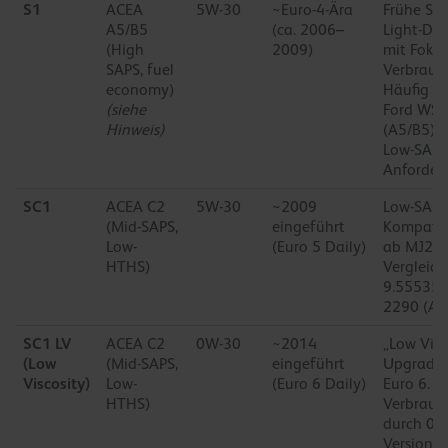
S1
ACEA
5W-30
~Euro-4-Ära
Frühe Spe
A5/B5
(ca. 2006–
Light-Du
(High
2009)
mit Fokus
SAPS, fuel
Verbrauc
economy)
Häufig er
(siehe
Ford WS
Hinweis)
(A5/B5). 
Low-SAPS
Anforderu
SC1
ACEA C2
5W-30
~2009
Low-SAPS-
(Mid-SAPS,
eingeführt
Kompatibi
Low-
(Euro 5 Daily)
ab MJ200
HTHS)
Vergleich
9.55535-
2290 (AC
SC1 LV
ACEA C2
0W-30
~2014
„Low Visc
(Low
(Mid-SAPS,
eingeführt
Upgrade 
Viscosity)
Low-
(Euro 6 Daily)
Euro 6.
HTHS)
Verbrauc
durch 0W-
Version 