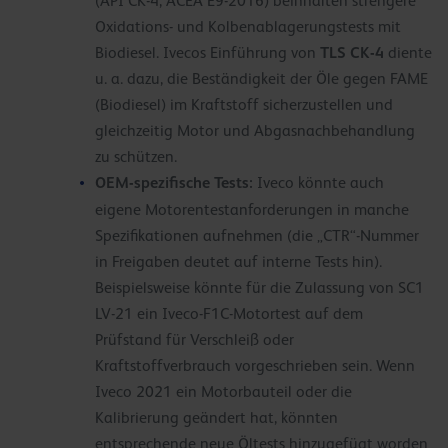
(API CK-4, ACEA E9-2016) beinhalten strengere
Oxidations- und Kolbenablagerungstests mit
TLS CK-4
Biodiesel. Ivecos Einführung von
diente
u. a. dazu, die Beständigkeit der Öle gegen FAME
(Biodiesel) im Kraftstoff sicherzustellen und
gleichzeitig Motor und Abgasnachbehandlung
zu schützen.
OEM-spezifische Tests:
Iveco könnte auch
eigene Motorentestanforderungen in manche
Spezifikationen aufnehmen (die „CTR“-Nummer
in Freigaben deutet auf interne Tests hin).
Beispielsweise könnte für die Zulassung von SC1
LV-21 ein Iveco-F1C-Motortest auf dem
Prüfstand für Verschleiß oder
Kraftstoffverbrauch vorgeschrieben sein. Wenn
Iveco 2021 ein Motorbauteil oder die
Kalibrierung geändert hat, könnten
entsprechende neue Öltests hinzugefügt worden