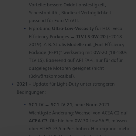
Vorteile: bessere Oxidationsfestigkeit,
Scherstabilität, Biodiesel-Verträglichkeit –
passend für Euro VI/VII.
Ultra-Low-Viscosity
Erprobung
für HD: Iveco
TLV LS 0W-20
Efficiency Packages →
(~2018–
2019). Z. B. Stralis-Modelle mit „Fuel Efficiency
Package (FEP1)“ werkseitig mit 0W-20 (18-1804
TLV LS). Basierend auf API FA-4, nur für dafür
ausgelegte Motoren geeignet (nicht
rückwärtskompatibel).
2021
– Update für Light-Duty unter strengeren
Bedingungen:
SC1 LV → SC1 LV-21
, neue Norm 2021.
Wichtigste Änderung: Wechsel von ACEA C2 auf
ACEA C3
. Öle bleiben 0W-30 Low-SAPS, müssen
aber HTHS ≥3,5 mPa·s haben. Hintergrund: mehr