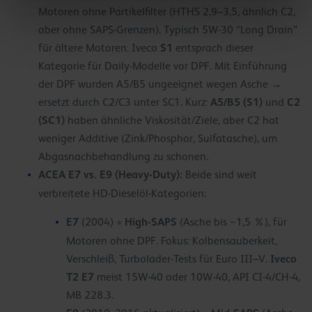
Motoren ohne Partikelfilter (HTHS 2,9–3,5, ähnlich C2,
aber ohne SAPS-Grenzen). Typisch 5W-30 “Long Drain”
S1
für ältere Motoren. Iveco
entsprach dieser
Kategorie für Daily-Modelle vor DPF. Mit Einführung
der DPF wurden A5/B5 ungeeignet wegen Asche →
A5/B5 (S1)
C2
ersetzt durch C2/C3 unter SC1. Kurz:
und
(SC1)
haben ähnliche Viskosität/Ziele, aber C2 hat
weniger Additive (Zink/Phosphor, Sulfatasche), um
Abgasnachbehandlung zu schonen.
ACEA E7 vs. E9 (Heavy-Duty):
Beide sind weit
verbreitete HD-Dieselöl-Kategorien:
E7
High-SAPS
(2004) =
(Asche bis ~1,5 %), für
Motoren ohne DPF. Fokus: Kolbensauberkeit,
Iveco
Verschleiß, Turbolader-Tests für Euro III–V.
T2 E7
meist 15W-40 oder 10W-40, API CI-4/CH-4,
MB 228.3.