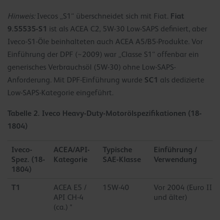
Fiat
Hinweis:
Ivecos „S1“ überschneidet sich mit Fiat.
9.55535-S1
ist als ACEA C2, 5W-30 Low-SAPS definiert, aber
Iveco-S1-Öle beinhalteten auch ACEA A5/B5-Produkte. Vor
Einführung der DPF (~2009) war „Classe S1“ offenbar ein
generisches Verbrauchsöl (5W-30) ohne Low-SAPS-
SC1
Anforderung. Mit DPF-Einführung wurde
als dedizierte
Low-SAPS-Kategorie eingeführt.
Tabelle 2. Iveco Heavy-Duty-Motorölspezifikationen (18-
1804)
Iveco-
ACEA/API-
Typische
Einführung /
Spez. (18-
Kategorie
SAE-Klasse
Verwendung
1804)
T1
ACEA E5 /
15W-40
Vor 2004 (Euro III
API CH-4
und älter)
(ca.) *