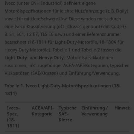
Iveco (unter CNH Industrial) definiert eigene
Motorölspezifikationen für leichte Nutzfahrzeuge (z. B. Daily)
sowie für mittlere/schwere Lkw. Diese werden meist durch
eine Iveco-Klassifizierung (oft „Classe“ genannt) mit Code (z.
B. S1, SC1, T2 E7, TLS E6 usw.) und einer Referenznummer
bezeichnet (18-1811 für Light-Duty-Motoröle, 18-1804 für
Heavy-Duty-Motoröle). Tabelle 1 und Tabelle 2 fassen die
Light-Duty-
Heavy-Duty-
und
-Motorölspezifikationen
zusammen, inkl. zugehöriger ACEA-/API-Kategorien, typischer
Viskositäten (SAE-Klassen) und Einführung/Verwendung.
Tabelle 1. Iveco Light-Duty-Motorölspezifikationen (18-
1811)
Iveco-
ACEA/API-
Typische
Einführung /
Hinweise
Spez.
Kategorie
SAE-
Verwendung
(18-
Klasse
1811)