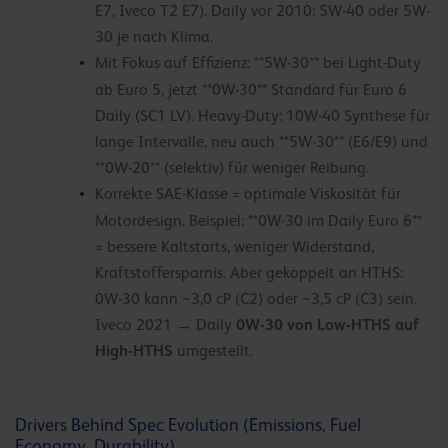
E7, Iveco T2 E7). Daily vor 2010: 5W-40 oder 5W-
30 je nach Klima.
Mit Fokus auf Effizienz: **5W-30** bei Light-Duty
ab Euro 5, jetzt **0W-30** Standard für Euro 6
Daily (SC1 LV). Heavy-Duty: 10W-40 Synthese für
lange Intervalle, neu auch **5W-30** (E6/E9) und
**0W-20** (selektiv) für weniger Reibung.
Korrekte SAE-Klasse = optimale Viskosität für
Motordesign. Beispiel: **0W-30 im Daily Euro 6**
= bessere Kaltstarts, weniger Widerstand,
Kraftstoffersparnis. Aber gekoppelt an HTHS:
0W-30 kann ~3,0 cP (C2) oder ~3,5 cP (C3) sein.
0W-30 von Low-HTHS auf
Iveco 2021 → Daily
High-HTHS
umgestellt.
Drivers Behind Spec Evolution (Emissions, Fuel
Economy, Durability)