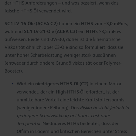
der HTHS-Anforderungen – und was passiert, wenn das
falsche HTHS-Öl verwendet wird.
SC1 LV-16-Öle (ACEA C2)
HTHS von ~3,0 mPa·s
haben ein
,
SC1 LV-21-Öle (ACEA C3)
während
ein HTHS ≥3,5 mPa·s
aufweisen. Beide sind 0W-30, daher ist die kinematische
Viskosität ähnlich, aber C3-Öle sind so formuliert, dass sie
unter hoher Scherbelastung weniger stark ausdünnen
(entweder durch andere Grundölviskosität oder Polymer-
Booster).
niedrigeres HTHS-Öl (C2)
Wird ein
in einem Motor
verwendet, der ein High-HTHS-Öl erfordert, ist der
unmittelbare Vorteil eine leichte Kraftstoffersparnis
(weniger innere Reibung). Das
Risiko besteht jedoch in
geringerer Schutzwirkung bei hoher Last oder
Temperatur
. Niedrigeres HTHS bedeutet, dass der
Ölfilm in Lagern und kritischen Bereichen unter Stress