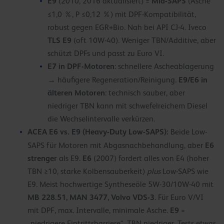
E9
Mid-SAPS
(2010, 2016 aktualisiert) =
(Asche
≤1,0 %, P ≤0,12 %) mit DPF-Kompatibilität,
robust gegen EGR+Bio. Nah bei API CJ-4. Iveco
TLS E9
(oft 10W-40). Weniger TBN/Additive, aber
schützt DPFs und passt zu Euro VI.
E7 in DPF-Motoren
: schnellere Ascheablagerung
E9/E6 in
→ häufigere Regeneration/Reinigung.
älteren Motoren
: technisch sauber, aber
niedriger TBN kann mit schwefelreichem Diesel
die Wechselintervalle verkürzen.
ACEA E6 vs. E9 (Heavy-Duty Low-SAPS):
Beide Low-
E6
SAPS für Motoren mit Abgasnachbehandlung, aber
strenger
E6
als E9.
(2007) fordert alles von E4 (hoher
TBN ≥10, starke Kolbensauberkeit)
plus
Low-SAPS wie
E9. Meist hochwertige Syntheseöle 5W-30/10W-40 mit
MB 228.51, MAN 3477, Volvo VDS-3
. Für Euro V/VI
E9
mit DPF, max. Intervalle, minimale Asche.
=
„niedrigere Eintrittsbarriere“, TBN niedriger, Tests etwas