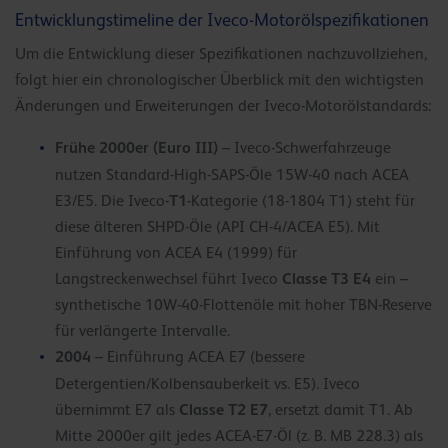
Entwicklungstimeline der Iveco-Motorölspezifikationen
Um die Entwicklung dieser Spezifikationen nachzuvollziehen,
folgt hier ein chronologischer Überblick mit den wichtigsten
Änderungen und Erweiterungen der Iveco-Motorölstandards:
Frühe 2000er (Euro III)
– Iveco-Schwerfahrzeuge
nutzen Standard-High-SAPS-Öle 15W-40 nach ACEA
T1
E3/E5. Die Iveco-
-Kategorie (18-1804 T1) steht für
diese älteren SHPD-Öle (API CH-4/ACEA E5). Mit
Einführung von ACEA E4 (1999) für
Classe T3 E4
Langstreckenwechsel führt Iveco
ein –
synthetische 10W-40-Flottenöle mit hoher TBN-Reserve
für verlängerte Intervalle.
2004
– Einführung ACEA E7 (bessere
Detergentien/Kolbensauberkeit vs. E5). Iveco
Classe T2 E7
übernimmt E7 als
, ersetzt damit T1. Ab
Mitte 2000er gilt jedes ACEA-E7-Öl (z. B. MB 228.3) als