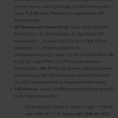
weniger streng, dafür günstiger und flottenfreundlich.
TLS E6
Iveco
meist Premium für empfindliche DPF-
Anwendungen.
API-Kategorien (Heavy-Duty):
Iveco nutzt auch API:
CI-4
CJ-4
(2002) ≈ E7.
(2006) ≈ E9 (Mid-SAPS, DPF-
CK-4
kompatibel) → in Iveco TLS E9 & CK-4.
(2016)
verbessert CJ-4 (Oxidationsstabilität,
FA-
Schaumbekämpfung). Iveco TLS CK-4 erlaubt diese.
4
(2016) = Low-HTHS (2,9 cP) für neue Motoren →
0W-20 TLV LS
ähnlich Iveco
, obwohl ACEA noch keine
Entsprechung hat. API-Kategorien sichern Robustheit
für EGR, Leistungsdichte & Abgasnachbehandlung.
SAE-Klassen:
Ivecos Spezifikationsentwicklung spiegelt
auch Viskositätswechsel:
Ältere Motoren (leicht & schwer): meist **15W-40
Urania LD7 15W-40
oder 10W-40**. Z. B.
(ACEA