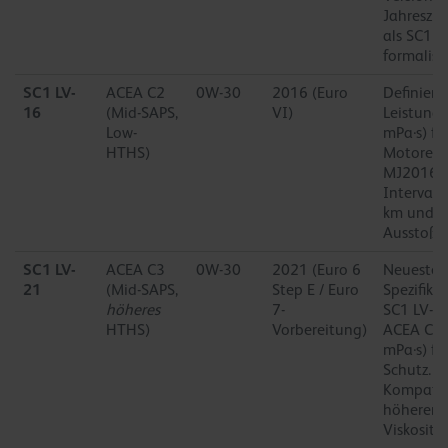
Jahreszus
als SC1 L
formalisie
SC1 LV-
ACEA C2
0W-30
2016 (Euro
Definiert
16
(Mid-SAPS,
VI)
Leistung
Low-
mPa·s) fü
HTHS)
Motoren 
MJ2016).
Intervall
km und g
Ausstoß.
SC1 LV-
ACEA C3
0W-30
2021 (Euro 6
Neueste L
21
(Mid-SAPS,
Step E / Euro
Spezifikat
höheres
7-
SC1 LV-16
HTHS)
Vorbereitung)
ACEA C3 
mPa·s) fü
Schutz. B
Kompatibi
höherer 
Viskosität