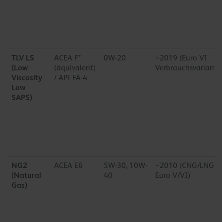
TLV LS
ACEA F*
0W-20
~2019 (Euro VI
(Low
(äquivalent)
Verbrauchsvariante
Viscosity
/ API FA-4
Low
SAPS)
NG2
ACEA E6
5W-30, 10W-
~2010 (CNG/LNG
(Natural
40
Euro V/VI)
Gas)