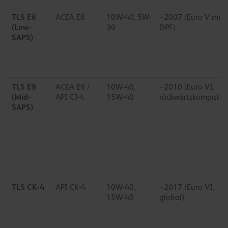
TLS E6
ACEA E6
10W-40, 5W-
~2007 (Euro V mit
(Low-
30
DPF)
SAPS)
TLS E9
ACEA E9 /
10W-40,
~2010 (Euro VI,
(Mid-
API CJ-4
15W-40
rückwärtskompatibe
SAPS)
TLS CK-4
API CK-4
10W-40,
~2017 (Euro VI,
15W-40
global)