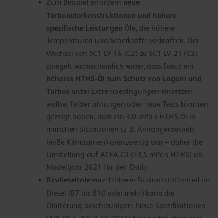
neue
Zum Beispiel erfordern
Turboladerkonstruktionen und höhere
spezifische Leistungen
Öle, die höhere
Temperaturen und Scherkräfte verkraften. Der
Wechsel von SC1 LV-16 (C2) zu SC1 LV-21 (C3)
spiegelt wahrscheinlich wider, dass Iveco ein
höheres HTHS-Öl zum Schutz von Lagern und
Turbos
unter Extrembedingungen einsetzen
wollte. Felderfahrungen oder neue Tests könnten
gezeigt haben, dass ein 3,0-mPa·s-HTHS-Öl in
manchen Situationen (z. B. Anhängerbetrieb,
heiße Klimazonen) grenzwertig war – daher die
Umstellung auf ACEA C3 (≥3,5 mPa·s HTHS) ab
Modelljahr 2021 für den Daily.
Biodieseltoleranz:
Höherer Biokraftstoffanteil im
Diesel (B7 bis B10 oder mehr) kann die
Ölalterung beschleunigen. Neue Spezifikationen