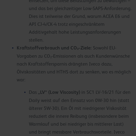
einsetzen, um diese Belastungen zu bewältigen –
und das bei gleichzeitiger Low-SAPS-Anforderung.
Dies ist teilweise der Grund, warum ACEA E6 und
API CJ-4/CK-4 trotz eingeschränktem
Additivgehalt hohe Leistungsanforderungen
stellen.
Kraftstoffverbrauch und CO₂-Ziele:
Sowohl EU-
Vorgaben zu CO₂-Emissionen als auch Kundenwünsche
nach Kraftstoffersparnis drängten Iveco dazu,
Ölviskositäten und HTHS dort zu senken, wo es möglich
war:
„LV“ (Low Viscosity)
Das
in SC1 LV-16/21 für den
Daily weist auf den Einsatz von 0W-30 hin (statt
älterer 5W-30). Ein Öl mit niedrigerer Viskosität
reduziert die innere Reibung (insbesondere beim
Warmlauf und bei niedriger bis mittlerer Last)
und bringt messbare Verbrauchsvorteile. Iveco