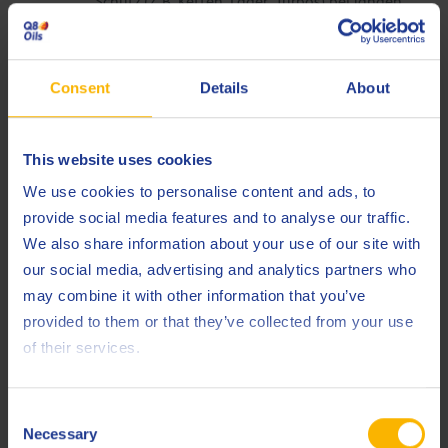
Schutz (z. B. Ketten, Lager, Turbos) bei langen
Intervallen. Anbieter führen nun 0W-30 mit
Iveco SC1 LV-21 + MB 229.51/229.52
.
ACEA 2021-Sequenz bringt C5/C6 (LD) & E8/E11
Consent
Details
About
(HD). Iveco bleibt aber bei C3 (LD) und E6/E9/CK-
4 (HD). Künftige Anpassungen mit Euro VII
denkbar (z. B. 5W-20 oder E8-HD-Öle).
This website uses cookies
We use cookies to personalise content and ads, to
Strengere Emissionsnormen
Diese Timeline zeigt den Trend:
provide social media features and to analyse our traffic.
(Euro V, VI)
Low-SAPS-Öle
CO₂-/Verbrauchsziele
→
,
→
We also share information about your use of our site with
dünnere Viskositäten
technologische Fortschritte
, und
our social media, advertising and analytics partners who
(ACEA/API)
→ kontinuierliche Leistungssteigerungen für
may combine it with other information that you’ve
Haltbarkeit und Kompatibilität.
provided to them or that they’ve collected from your use
of their services.
ACEA/API Classifications and Oil Type Comparisons
Es ist nützlich, die zugrunde liegenden Industriekategorien
Consent
(ACEA- und API-Klassifikationen), auf die sich diese Iveco-
Necessary
Selection