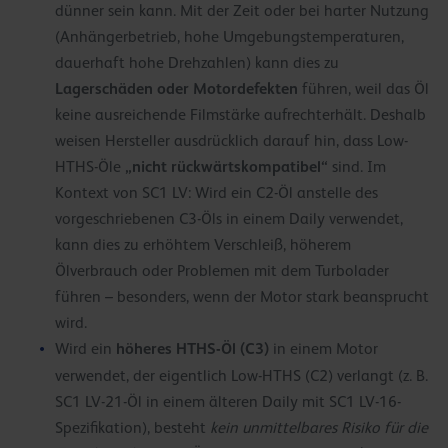
dünner sein kann. Mit der Zeit oder bei harter Nutzung
(Anhängerbetrieb, hohe Umgebungstemperaturen,
dauerhaft hohe Drehzahlen) kann dies zu
Lagerschäden oder Motordefekten
führen, weil das Öl
keine ausreichende Filmstärke aufrechterhält. Deshalb
weisen Hersteller ausdrücklich darauf hin, dass Low-
„nicht rückwärtskompatibel“
HTHS-Öle
sind. Im
Kontext von SC1 LV: Wird ein C2-Öl anstelle des
vorgeschriebenen C3-Öls in einem Daily verwendet,
kann dies zu erhöhtem Verschleiß, höherem
Ölverbrauch oder Problemen mit dem Turbolader
führen – besonders, wenn der Motor stark beansprucht
wird.
höheres HTHS-Öl (C3)
Wird ein
in einem Motor
verwendet, der eigentlich Low-HTHS (C2) verlangt (z. B.
SC1 LV-21-Öl in einem älteren Daily mit SC1 LV-16-
Spezifikation), besteht
kein unmittelbares Risiko für die