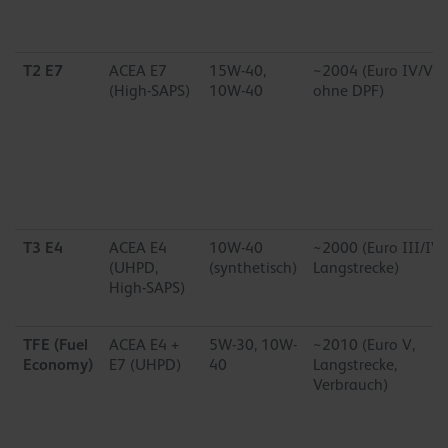
T2 E7
ACEA E7
15W-40,
~2004 (Euro IV/V
(High-SAPS)
10W-40
ohne DPF)
T3 E4
ACEA E4
10W-40
~2000 (Euro III/IV,
(UHPD,
(synthetisch)
Langstrecke)
High-SAPS)
TFE (Fuel
ACEA E4 +
5W-30, 10W-
~2010 (Euro V,
Economy)
E7 (UHPD)
40
Langstrecke,
Verbrauch)