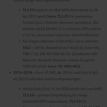
(2006) prägt Iveco-Spezifikationen:
TLS E9
ergänzt als Mid-SAPS-Alternative zu E6.
Classe TLS E9
Ab 2012 wird
für gemischte
Flotten Euro VI/ältere Motoren spezifiziert. Öle
erfüllen ACEA E9/API CJ-4, schützen DPFs (Asche
≤1,0 %) und sichern robusten Verschleißschutz.
Für Erdgas-Motoren (CNG/LNG): Iveco definiert
NG2
(~2010). Basierend auf ACEA E6 (Low Ash,
TBN >12), 5W-30/10W-40, für Zündkerzen-HD-
Motoren. Beispiel: Petronas Urania Ecosynth
Iveco 18-1804 NG2
10W-40 erfüllt
.
2014–2016
– Euro VI (HD, ab 2014) und Euro 6 (LD,
ab 2015) erfordern weitere Anpassungen:
Heavy-Duty Euro VI (Hi-SCR) bleibt bei Low-SAPS.
TLS E6
= primäre Empfehlung für lange
TLS E9
Intervalle/DPF-Lebensdauer,
für