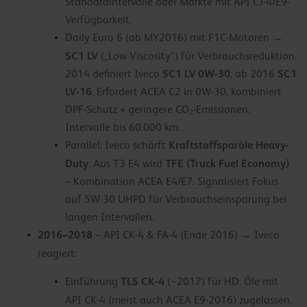
Standardintervalle oder Märkte mit API CJ-4/E9-
Verfügbarkeit.
Daily Euro 6 (ab MY2016) mit F1C-Motoren →
SC1 LV
(„Low Viscosity“) für Verbrauchsreduktion.
SC1 LV 0W-30
SC1
2014 definiert Iveco
, ab 2016
LV-16
. Erfordert ACEA C2 in 0W-30, kombiniert
DPF-Schutz + geringere CO₂-Emissionen.
Intervalle bis 60.000 km.
Kraftstoffsparöle Heavy-
Parallel: Iveco schärft
Duty
TFE (Truck Fuel Economy)
. Aus T3 E4 wird
– Kombination ACEA E4/E7. Signalisiert Fokus
auf 5W-30 UHPD für Verbrauchseinsparung bei
langen Intervallen.
2016–2018
– API CK-4 & FA-4 (Ende 2016) → Iveco
reagiert:
TLS CK-4
Einführung
(~2017) für HD. Öle mit
API CK-4 (meist auch ACEA E9-2016) zugelassen.