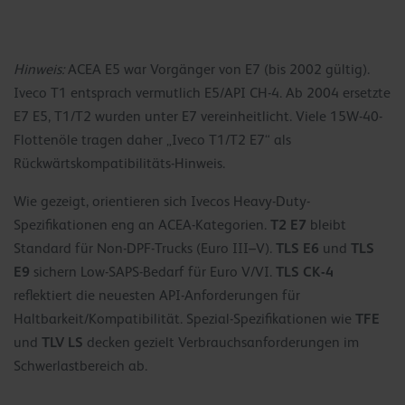
Hinweis:
ACEA E5 war Vorgänger von E7 (bis 2002 gültig).
Iveco T1 entsprach vermutlich E5/API CH-4. Ab 2004 ersetzte
E7 E5, T1/T2 wurden unter E7 vereinheitlicht. Viele 15W-40-
Flottenöle tragen daher „Iveco T1/T2 E7“ als
Rückwärtskompatibilitäts-Hinweis.
Wie gezeigt, orientieren sich Ivecos Heavy-Duty-
T2 E7
Spezifikationen eng an ACEA-Kategorien.
bleibt
TLS E6
TLS
Standard für Non-DPF-Trucks (Euro III–V).
und
E9
TLS CK-4
sichern Low-SAPS-Bedarf für Euro V/VI.
reflektiert die neuesten API-Anforderungen für
TFE
Haltbarkeit/Kompatibilität. Spezial-Spezifikationen wie
TLV LS
und
decken gezielt Verbrauchsanforderungen im
Schwerlastbereich ab.