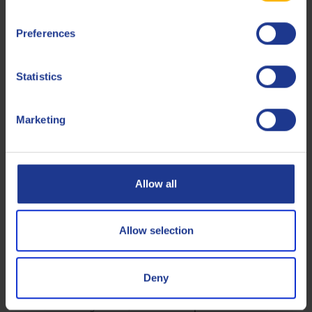
Spezifikationen beziehen, sowie die typischen SAE-
Viskositätsklassen zu vergleichen:
Preferences
ACEA C2 vs. ACEA C3 (Light-Duty):
Beide sind Mid-
SAPS-Kategorien für Pkw-/Light-Duty-Dieselöle
Statistics
(Sulfatasche ≤0,8 %, Phosphor ≤800 ppm, Schwefel
HTHS-
≤0,3 %). Der Hauptunterschied ist die
Marketing
Viskosität
C2
:
verlangt
niedrigeres HTHS
(2,9–3,5
C3
mPa·s), während
HTHS ≥3,5 mPa·s fordert (ähnlich
einem Full-SAPS-Öl). C2-Öle (z. B. 0W-30 oder 5W-30)
können den Verbrauch senken, C3-Öle (oft 5W-30 oder
Allow all
5W-40) bieten einen dickeren Ölfilm bei Hitze/Last für
SC1
SC1 LV-16
mehr Schutz. Iveco
und
basierten auf
Allow selection
SC1 LV-21
C2 für Effizienz, während
auf C3 für mehr
Schutz umgestellt wurde. Beide bleiben Low-SAPS für
DPF-Schutz.
Deny
ACEA A5/B5 (Light-Duty) vs. C-Spezifikationen:
ACEA
verbrauchsoptimierte Öle
A5/B5 = High-SAPS,
für