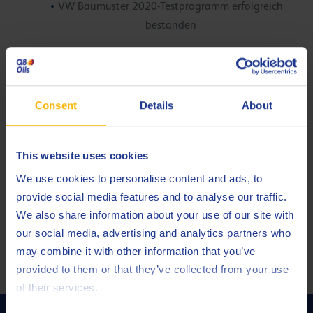
VW Baumuster 2020-Testprogramm erfolgreich
bestanden
Consent
Details
About
This website uses cookies
Q8 Formula Prestige V 5W-30
We use cookies to personalise content and ads, to
Ultrahochleistungs-PKW-Motorenöl mit niedrigem
sulfataschegehalt (LOW SAPS), ACEA C3, API SP und VW 504.00
provide social media features and to analyse our traffic.
/ 507.00 Baumuster test Motoröl.
We also share information about your use of our site with
our social media, advertising and analytics partners who
Motoröl
may combine it with other information that you’ve
provided to them or that they’ve collected from your use
of their services.