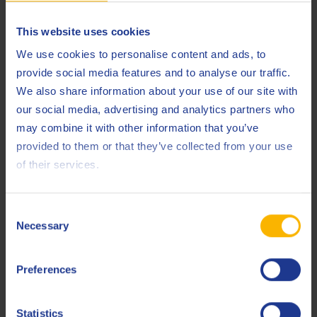
um NOx Emissionen zu verringern und gleichzeitig den
Kraftstoffverbrauch zu verbessern.
This website uses cookies
Dieses neue Motorenöl kann für alle BMW Benzinmotoren ab
We use cookies to personalise content and ads, to
dem Baujahr 2002 verwendet werden.
provide social media features and to analyse our traffic.
We also share information about your use of our site with
our social media, advertising and analytics partners who
may combine it with other information that you’ve
provided to them or that they’ve collected from your use
Keine Produkte gefunden.
of their services.
Consent
Necessary
Selection
Preferences
Von unserem Experten Kirsten
Statistics