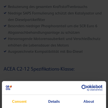
Reduzierung des gesamten Kraftstoffverbrauchs
Niedrige SAPS Formulierung schützt den Katalysator und
den Dieselpartikelfilter
Besonders niedriger Phosphoranteil um die SCR Euro 6
Abgasnachbehandlungsanlage zu schützen
Hervorragende Motorensauberkeit und Verschleißschutz
erhöhen die Lebensdauer des Motors
Ausgezeichnete Kompatibilität mit Bio-Diesel
ACEA C2-12 Spezifikations-Klasse:
ACEA C2-
Q8 Formula Special FE 0W-30 erfüllt die
12
Anforderungen. BMW hat die harnstoffbasierte SCR-
Technologie (Selective Catalyst Reduction), wie viele
Consent
Details
About
Erstausrüster, für ihre Euro 6 Dieselmotoren übernommen,