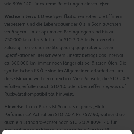
wie 80W-140 für extreme Belastungen einschließen.
Wechselintervall
: Diese Spezifikationen sollen die Effizienz
verbessern und die Lebensdauer des Öls in Scania-Achsen
verlängern. Unter optimalen Bedingungen sind bis zu
750.000 km oder 3 Jahre für STO 2:0 A im Fernverkehr
zulässig – eine enorme Steigerung gegenüber älteren
Spezifikationen. Bei schwerem Einsatz beträgt das Intervall
ca. 360.000 km, immer noch länger als bei älteren Ölen. Die
synthetischen FS-Öle sind im Allgemeinen erforderlich, um
diese Maximalwerte zu erreichen. Viele Achsöle, die STO 2:0 A
erfüllen, erfüllen auch STO 1:0 oder übertreffen sie, was auf
Rückwärtskompatibilität hinweist.
Hinweise
: In der Praxis ist Scania‘s eigenes „High
Performance“-Achsöl ein STO 2:0 A FS 75W-90, während sie
auch ein Standard-Achsöl nach STO 2:0 A 80W-140 für
Anwendungen anbieten, bei denen kein Synthetiköl