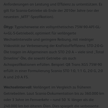
Anforderungen an Leistung und Effizienz zu unterstützen. Es
gilt für Scania-Getriebe ab Ende der 2010er Jahre (vor der
neuesten „MTF“-Spezifikation).
Öltyp
: Typischerweise ein vollsynthetisches 75W-90-API-GL-
4+GL-5-Getriebeöl, optimiert für verlängerte
Wechselintervalle und geringere Reibung, mit niedriger
Viskosität zur Verbesserung der Kraftstoffeffizienz. STO-2:0-G-
Öle tragen im Allgemeinen auch STO 2:0 A – viele sind „Total
Driveline“-Öle, die sowohl Getriebe- als auch
Achsspezifikationen erfüllen. Beispiel: Q8 Trans XGS 75W-90
erfüllt in einer Formulierung Scania STO 1:0, 1:1 G, 2:0 G, 2:0
A und 2:0 A FS.
Wechselintervall
: Verlängert im Vergleich zu früheren
Getriebeölen. Laut Scania-Dokumentation bis zu 360.000 km
oder 3 Jahre im Fernverkehr – rund 50 % länger als die
240.000 km bei älteren Ölen. Dies spiegelt die verbesserte