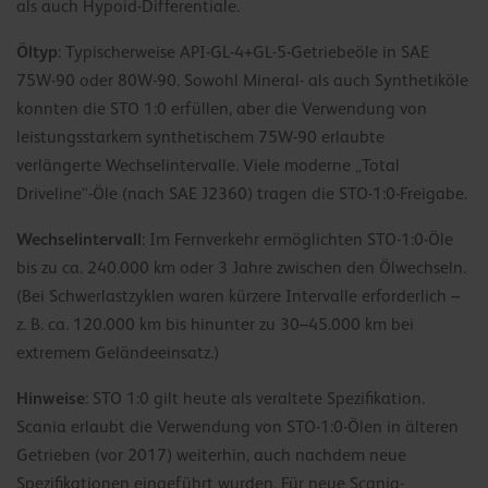
als auch Hypoid-Differentiale.
Öltyp
: Typischerweise API-GL-4+GL-5-Getriebeöle in SAE
75W-90 oder 80W-90. Sowohl Mineral- als auch Synthetiköle
konnten die STO 1:0 erfüllen, aber die Verwendung von
leistungsstarkem synthetischem 75W-90 erlaubte
verlängerte Wechselintervalle. Viele moderne „Total
Driveline“-Öle (nach SAE J2360) tragen die STO-1:0-Freigabe.
Wechselintervall
: Im Fernverkehr ermöglichten STO-1:0-Öle
bis zu ca. 240.000 km oder 3 Jahre zwischen den Ölwechseln.
(Bei Schwerlastzyklen waren kürzere Intervalle erforderlich –
z. B. ca. 120.000 km bis hinunter zu 30–45.000 km bei
extremem Geländeeinsatz.)
Hinweise
: STO 1:0 gilt heute als veraltete Spezifikation.
Scania erlaubt die Verwendung von STO-1:0-Ölen in älteren
Getrieben (vor 2017) weiterhin, auch nachdem neue
Spezifikationen eingeführt wurden. Für neue Scania-