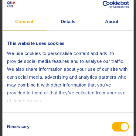
erforderlich ist. FS-Öle werden für neue Euro-VI-Lkw dringend
empfohlen, um die Effizienz zu maximieren.
Consent
Details
About
STO MTF - „MTF 75W-80“ Getriebeöl der neuen
Generation
This website uses cookies
Anwendung
: Die neueste Scania-Spezifikation für
Schaltgetriebeöl, eingeführt für die neueste
We use cookies to personalise content and ads, to
Getriebegeneration, insbesondere die Scania-Getriebereihen
provide social media features and to analyse our traffic.
G25 und G33 (~2020). „MTF“ steht für
Manual Transmission
We also share information about your use of our site with
Fluid
. Sie wurde speziell entwickelt, um die Schaltleistung zu
our social media, advertising and analytics partners who
verbessern und eine extrem lange Lebensdauer in diesen
may combine it with other information that you’ve
neuen Getrieben zu gewährleisten. Wichtig: STO MTF ist kein
provided to them or that they’ve collected from your use
GL-5-Öl – es entspricht eher einem GL-4-Spezialöl für
of their services.
Handschaltgetriebe mit Synchronisierung (bei Scania als
„GW“- und „GZ“-Getriebe bezeichnet).
Consent
Necessary
Öltyp
: SAE 75W-80, API GL-4 vollsynthetisch. Dieses Öl mit
Selection