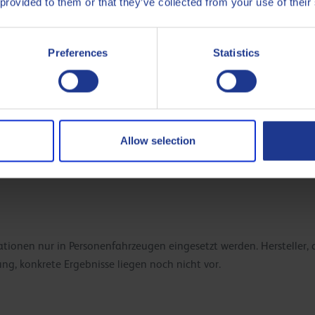
 provided to them or that they’ve collected from your use of their
cklungen
Preferences
Statistics
nlichkeit, dass die Motorenhersteller ihre Motoren neu entwickeln
iesem neuen Niedrigviskoseöl Vorteile haben.
e
Allow selection
r dieses „neuen“ Öl neue Additive entwickelt werden. Das bringt
utz und Beständigkeit mit sich
ionen nur in Personenfahrzeugen eingesetzt werden. Hersteller,
hung, konkrete Ergebnisse liegen noch nicht vor.