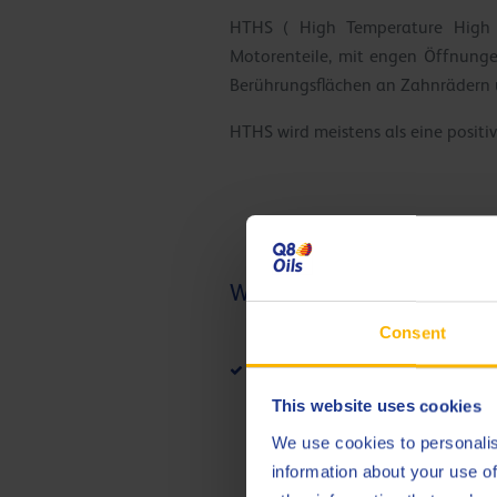
HTHS ( High Temperature High Sh
Motorenteile, mit engen Öffnungen
Berührungsflächen an Zahnrädern 
HTHS wird meistens als eine positiv
Was sind die Herausforder
Consent
Verschleiß
HTHS-Viskosität kann zu Kraftst
This website uses cookies
Risiko hin zu Motorschäden und e
We use cookies to personalis
diese sehr dünnflüssigen Öle für
information about your use of