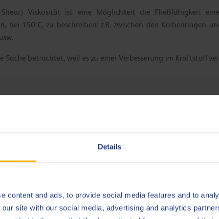
ear) Viskosität ist eine Möglichkeit die Fließfähigkeit ein
, bei 150°C, zu beschreiben: z.B. zwischen den Kolbenringen und
usw.
e Sache betrachtet, weil es zu einer Verbesserung im Kraftstoffve
ungen?
Details
offeinsparungen über das gesamte Ölwechselintervall beitragen. D
in höherer Verschleiß bei kritischen Motorenteilen. Deshalb ist di
e content and ads, to provide social media features and to analy
 Hochleistungsmotoren, unverzichtbar.
 our site with our social media, advertising and analytics partn