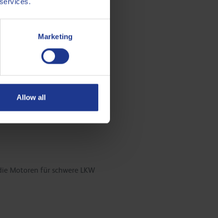
 services.
Marketing
 müssen: Nur mit dem richtigen
Allow all
 einige Herausforderungen an die
 die Motoren für schwere LKW