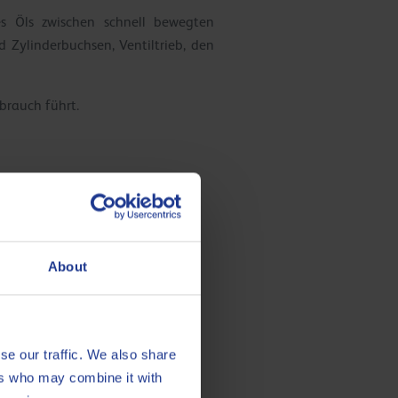
es Öls zwischen schnell bewegten
 Zylinderbuchsen, Ventiltrieb, den
rbrauch führt.
About
ie Folgen sind aber ein höheres
e Entwicklung neuer Additive, für
se our traffic. We also share
ers who may combine it with