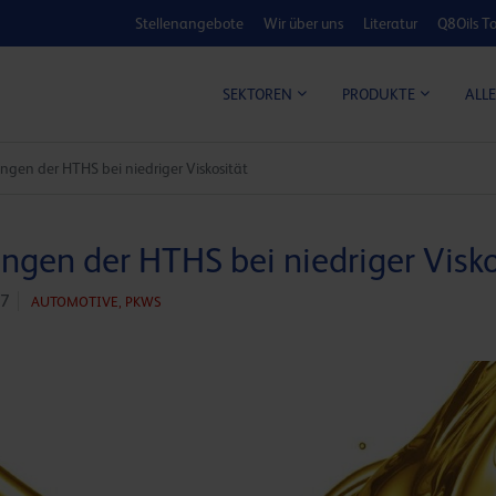
Stellenangebote
Wir über uns
Literatur
Q8Oils To
KOSTEN-NUTZ
ALLE
SEKTOREN
PRODUKTE
ngen der HTHS bei niedriger Viskosität
ngen der HTHS bei niedriger Visko
17
AUTOMOTIVE,
PKWS