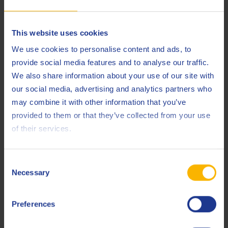
schwierigsten Betriebsbedingungen.
Anwendung von Q8 Gear Oil V LD
This website uses cookies
We use cookies to personalise content and ads, to
Q8 Gear Oil V LD wurde speziell für Schaltgetriebe in
provide social media features and to analyse our traffic.
schweren Nutzfahrzeugen entwickelt. Es erfüllt die
We also share information about your use of our site with
Qualitätsanforderungen an Schmierstoffe für eine Vielzahl
our social media, advertising and analytics partners who
von Spezifikationen. Ganz gleich, ob Sie eine Flotte von
may combine it with other information that you’ve
Schwerlastwagen besitzen oder Maschinen betreiben, die
provided to them or that they’ve collected from your use
eine zuverlässige Getriebeleistung erfordern, Q8 Gear Oil V
of their services.
LD ist die ideale Wahl, um eine optimale Schmierung über
einen weiten Temperaturbereich zu gewährleisten, von
extrem hohen bis zu extrem niedrigen Außentemperaturen.
Consent
Necessary
Selection
Spezifikationen
Preferences