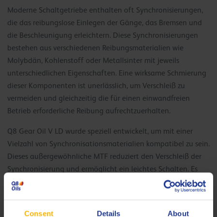
Moderne Schaltgetriebe enthalten oft Synchronisierungen,
die das reibungslose Einlegen der Gänge, das Bremsen und
die Beschleunigung erleichtern. Diese Synchronisierungen
bestehen aus verschiedenen Reibungsmaterialien wie
Molybdän, Kohlenstoff oder Metallsinter mit jeweils
unterschiedlichen Eigenschaften. Eine wirksame Schmierung
dieser Komponenten ist unerlässlich, um Verschleiß zu
vermeiden und gleichzeitig die für einen einwandfreien
Betrieb erforderliche Reibung aufrechtzuerhalten.
Q8 Gear Oil V LD wurde speziell entwickelt, um mit einer
Vielzahl von Synchronisationsmaterialien kompatibel zu sein.
Dieses außergewöhnliche MTF reduziert den Verschleiß der
Synchronisierung und ermöglicht ein leichtes Schalten. Es
erhöht den Fahrkomfort und verlängert die Lebensdauer
Ihres Getriebes. Darüber hinaus bietet Q8 Gear Oil V LD den
höchsten Schutz für Lager und Verzahnung, selbst unter
Consent
Details
About