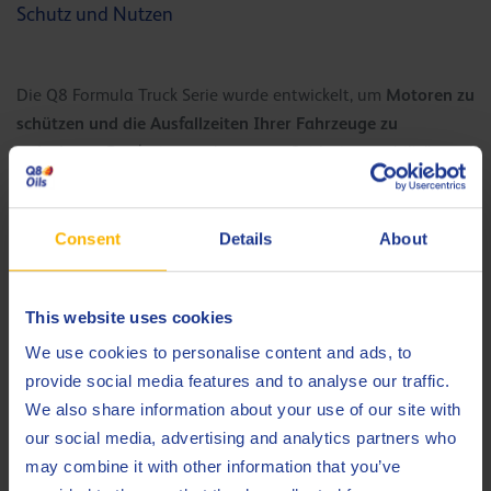
Schutz und Nutzen
Motoren zu
Die Q8 Formula Truck Serie wurde entwickelt, um
schützen und die Ausfallzeiten Ihrer Fahrzeuge zu
reduzieren.
Dank einer verbesserten Oxidationsstabilität und
einer reduzierten Bildung von Ablagerungen kann der Motor
ohne Wartungsbedarf oder teure Reparaturkosten länger
laufen. Der niedrige Sulfat, -Asche-, -Phosphor- und
Consent
Details
About
besseren Schutz der
Schwefelgehalt (SAPS) ermöglicht einen
verschiedenen Nachbehandlungssysteme
wie die
This website uses cookies
Dieselpartikelfilter (DPF), CRT-Systeme und katalytische
Nachbehandlungssysteme (SCR).
We use cookies to personalise content and ads, to
provide social media features and to analyse our traffic.
Die Reduktion von Schadstoffen und CO2-Emissionen, ist ein
We also share information about your use of our site with
zusätzlicher Nutzen, der unserem Planeten gut tut.
our social media, advertising and analytics partners who
may combine it with other information that you’ve