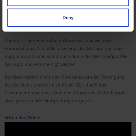
Fans zur Instandhaltung ihrer Maschinen geben?
Ich empfehle allen Bikern unser ausgezeichnetes Motoröl
Deny
SBK 10W50. Es bietet hervorragende Verschleißfestigkeit,
selbst und vor allem unter sehr harten Einsatzbedingungen.
Zudem ist ein regelmäßiger Ölwechsel eine wichtige
Voraussetzung. Schließlich versorgt das Motoröl auch die
Kupplung und kann somit auch durch die Verschleißpartikel
der Kupplung verunreinigt werden.
Bei Motorrädern dient das Motoröl zudem der Versorgung
des Getriebes und ist im Laufe der Zeit durch das
Zusammenpressen zwischen den Zähnen der Getrieberäder
einer gewissen Molekülspaltung ausgesetzt.
Schau das Video!