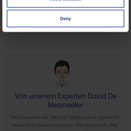
Viskosität unterstützen neue Motorentechnologien und
verbessern den Kraftstoffverbrauch.
Deny
Von unserem Experten David De
Mesmaeker
David arbeitet seit 2008 für Q8Oils und ist Experte für
Heavy Duty Diesel Motorenöle, Pkw-Motorenöle, Pkw-