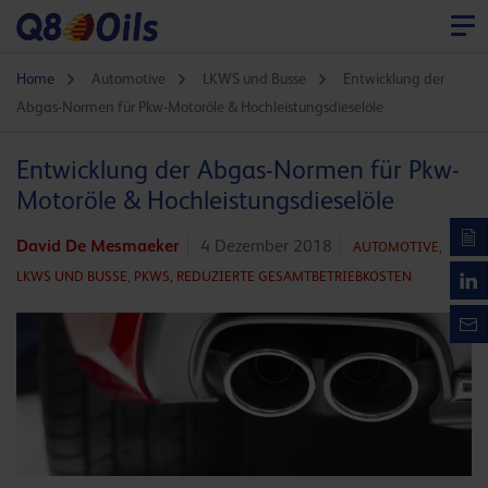
Home
Automotive
LKWS und Busse
Entwicklung der
Abgas-Normen für Pkw-Motoröle & Hochleistungsdieselöle
Entwicklung der Abgas-Normen für Pkw-
Motoröle & Hochleistungsdieselöle
David De Mesmaeker
4 Dezember 2018
AUTOMOTIVE,
LKWS UND BUSSE,
PKWS,
REDUZIERTE GESAMTBETRIEBKOSTEN