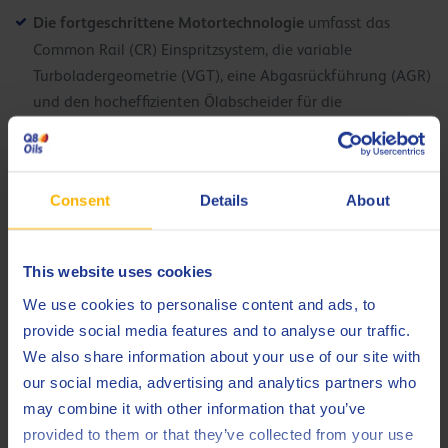
Die fortgeschrittene Motortechnologie
umfasst das
Common Rail (CR) Einspritzsystem, die variable
Turboladergeometrie (VGT), eine Abgasrückführung (AGR)
und den hocheffizienten Ölabscheider für die
geschlossene Kurbelgehäuseentlüftung (CCV).
Ausgefeilte Abgasnachbehandlungssysteme
umfassen
Dieseloxidationskatalysatoren (DOC), Dieselpartikelfilter
Consent
Details
About
(DPF) und eine selektive katalytische Reduktion (SCR) mit
AdBlue-Einspritzung.
This website uses cookies
Dieselpartikelfilter
wurden zur Reduzierung der
Feinstaubbelastung eingeführt, die in der Euro IV gefordert
We use cookies to personalise content and ads, to
wird. Diese Filter entfernen Dieselpartikel oder Ruß aus den
provide social media features and to analyse our traffic.
Abgasen von Dieselmotoren. Alle neuen Lkw sind mit
We also share information about your use of our site with
Dieselpartikelfiltern (DPF) ausgestattet, um diese Normen zu
our social media, advertising and analytics partners who
erfüllen.
may combine it with other information that you’ve
provided to them or that they’ve collected from your use
selektive katalytische
Viele Nutzfahrzeuge nutzen auch die