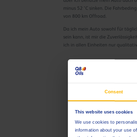
aber ich benutze mein Auto auch o
minus 52 °C sinken. Die Fahrbeding
von 800 km Offroad.
Da ich mein Auto sowohl für täglic
sein kann, ist mir die Zuverlässigk
ich in allen Einheiten nur qualitati
Consent
This website uses cookies
We use cookies to personalis
information about your use of