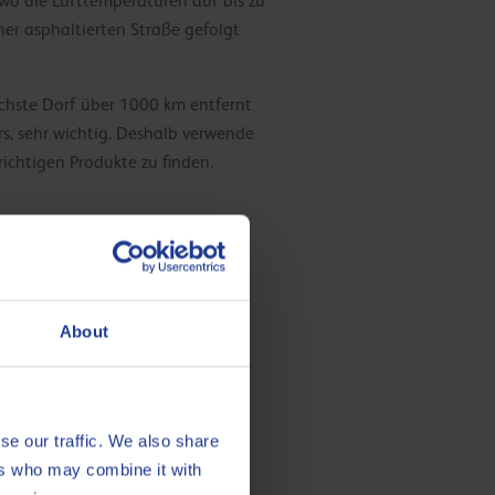
wo die Lufttemperaturen auf bis zu
ner asphaltierten Straße gefolgt
ächste Dorf über 1000 km entfernt
rs, sehr wichtig. Deshalb verwende
richtigen Produkte zu finden.
About
se our traffic. We also share
ers who may combine it with