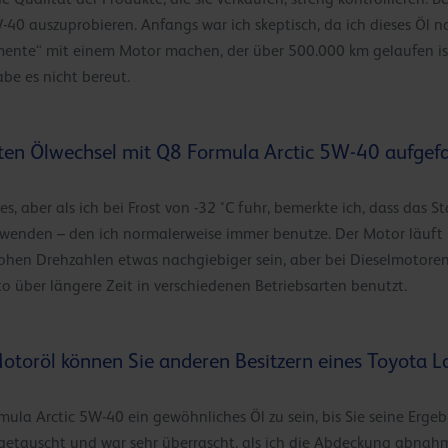
40 auszuprobieren. Anfangs war ich skeptisch, da ich dieses Öl n
mente“ mit einem Motor machen, der über 500.000 km gelaufen ist
be es nicht bereut.
ten Ölwechsel mit Q8 Formula Arctic 5W-40 aufgefa
s, aber als ich bei Frost von -32 °C fuhr, bemerkte ich, dass das 
wenden – den ich normalerweise immer benutze. Der Motor läuft
hen Drehzahlen etwas nachgiebiger sein, aber bei Dieselmotoren is
o über längere Zeit in verschiedenen Betriebsarten benutzt.
oröl können Sie anderen Besitzern eines Toyota L
mula Arctic 5W-40 ein gewöhnliches Öl zu sein, bis Sie seine Ergeb
etauscht und war sehr überrascht, als ich die Abdeckung abnahm.