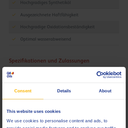
Hochgradiges Synthetiköl
Ausgezeichnete Haftfähigkeit
Hochgradige Oxidationsbeständigkeit
Optimal wasserabweisend
Spezifikationen und Zulassungen
ISO
21469
ISO
6743-1 L-AC
Consent
Details
About
Less specifications
This website uses cookies
We use cookies to personalise content and ads, to
Verwandte Produkte