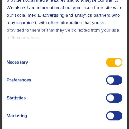
provide social media features and to analyse our traffic.
We also share information about your use of our site with
our social media, advertising and analytics partners who
may combine it with other information that you’ve
provided to them or that they’ve collected from your use
of their services.
Q8 Rossini CH 150
Lebensmittelverträgliches synthetisches Kettenöl
Consent
Necessary
Selection
Lebensmittelverträglich
Preferences
Statistics
Marketing
Q8 Rossini G 220