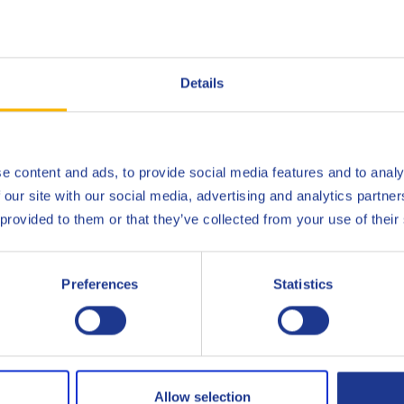
s Q8 T 35 SAE 90 von der Entstehung bis zur Auslieferung (Q8Oil
 Q8Oils, um mehr über die positiven Auswirkungen dieses Produkts
er
Details
e content and ads, to provide social media features and to analy
Eaton/Fuller
Bullet
 our site with our social media, advertising and analytics partn
Eaton/Fuller
Form 
 provided to them or that they’ve collected from your use of their
Ford
SQM-2
Preferences
Statistics
John Deere
JDM J
MAN
341 T
ZF
TE-ML
ZF
TE-ML
Allow selection