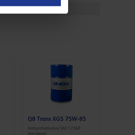
 19A
Q8 Trans XGS 75W-85
Vollsynthetisches SAE J 2360
Getriebeöl