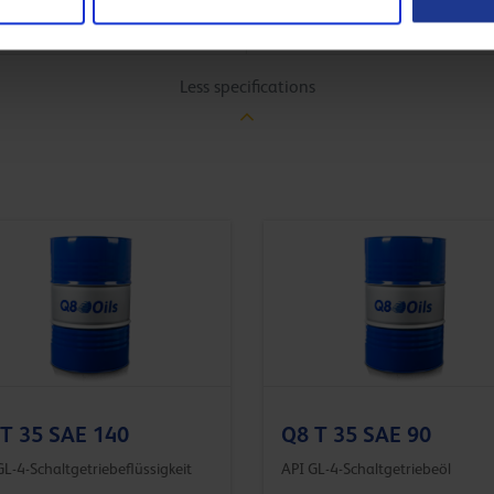
ZF
TE-ML
Less specifications
T 35 SAE 140
Q8 T 35 SAE 90
L-4-Schaltgetriebeflüssigkeit
API GL-4-Schaltgetriebeöl