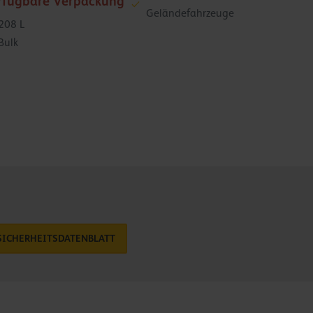
rfügbare Verpackung
Geländefahrzeuge
208 L
Bulk
SICHERHEITSDATENBLATT