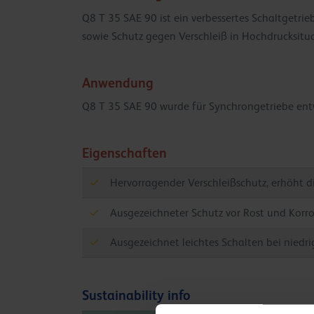
Q8 T 35 SAE 90 ist ein verbessertes Schaltgetri
sowie Schutz gegen Verschleiß in Hochdrucksituat
Anwendung
Q8 T 35 SAE 90 wurde für Synchrongetriebe entwi
Eigenschaften
Hervorragender Verschleißschutz, erhöht 
Ausgezeichneter Schutz vor Rost und Korro
Ausgezeichnet leichtes Schalten bei nied
Sustainability info