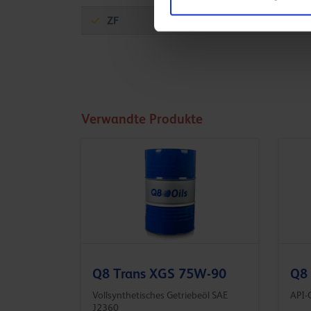
ZF
TE-ML 17A
Verwandte Produkte
Q8 Trans XGS 75W-90
Q8 
Vollsynthetisches Getriebeöl SAE
API-G
J2360