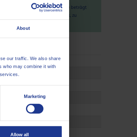
s hochmoderne Anlage in Belgien) beträgt
 auf die Umwelt, den Handabdruck, zu
About
se our traffic. We also share
in 2052
ers who may combine it with
121
 services.
C9008-A
Marketing
11B
ype Z1
 02B
 16A
Allow all