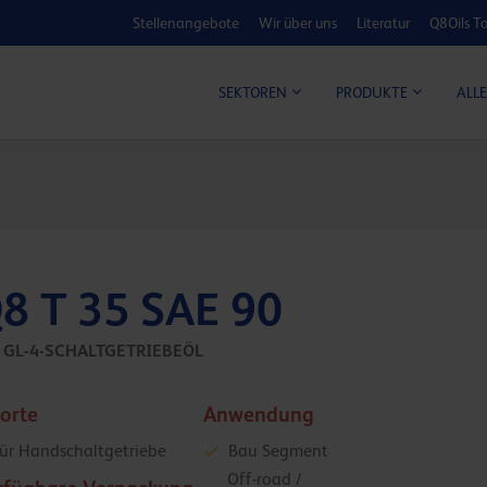
Stellenangebote
Wir über uns
Literatur
Q8Oils To
KOSTEN-NUTZ
ALLE
SEKTOREN
PRODUKTE
8 T 35 SAE 90
 GL-4-SCHALTGETRIEBEÖL
sorte
Anwendung
für Handschaltgetriebe
Bau Segment
Off-road /