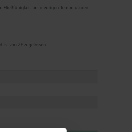
le Fließfähigkeit bei niedrigen Temperaturen
d ist von ZF zugelassen.