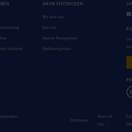
OREN
MEHR ENTDECKEN
UN
Wir über uns
earbeitung
Kontakt
F
tive
Andere Neuigkeiten
Und
erh
ine Industrie
Stellenangebote
FO
orbehalten.
Terms Of
Erk
Disclaimer
Use
Da