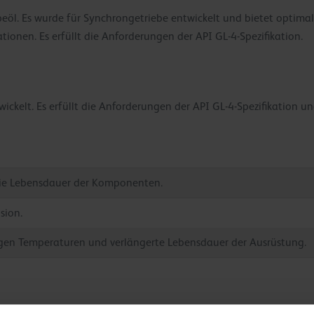
ebeöl. Es wurde für Synchrongetriebe entwickelt und bietet optima
ionen. Es erfüllt die Anforderungen der API GL-4-Spezifikation.
ckelt. Es erfüllt die Anforderungen der API GL-4-Spezifikation un
die Lebensdauer der Komponenten.
sion.
rigen Temperaturen und verlängerte Lebensdauer der Ausrüstung.