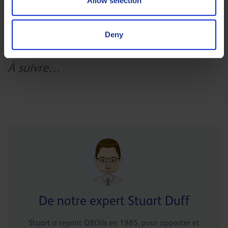
Allow selection
contamination
la
. L’industrie du tréfilage devrait se projeter
adoption des nouvelles
vers l’avenir et envisager l’
Deny
technologies d’émulsion
pour améliorer sa production
.
À suivre…
De notre expert Stuart Duff
Stuart a rejoint Q8Oils en 1985, pour apporter et