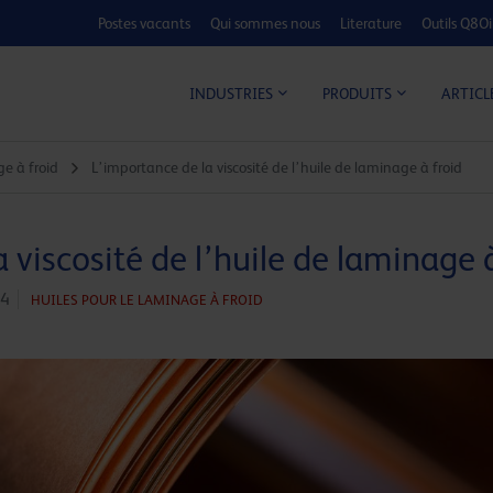
Postes vacants
Qui sommes nous
Literature
Outils Q8Oi
CALCULATEUR C
ARTICL
INDUSTRIES
PRODUITS
ge à froid
L’importance de la viscosité de l’huile de laminage à froid
 viscosité de l’huile de laminage à
24
HUILES POUR LE LAMINAGE À FROID