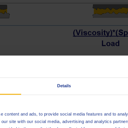
laminage à froid, la région de friction mixte est souhaitée. Dans 
l-métal entre le cylindre de travail et la bande se produit. Ce
re à la bande afin de réduire son épaisseur. De plus, le contact 
e (optimisation de la brillance) et donne la prise souhaitée p
Details
ue en évitant simplement le contact métal-métal et en entrant ai
 deux surfaces en contact sont séparées par un film d’huile (minc
e content and ads, to provide social media features and to analy
itesse et la charge sur le coefficient de friction peut être clarif
 our site with our social media, advertising and analytics partn
 de forte pluie, une voiture lourde avec de petits pneus qui roul