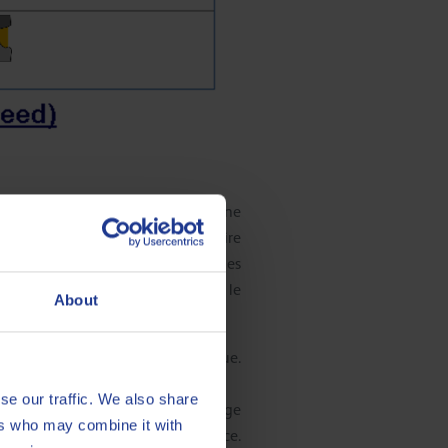
cette région de friction mixte, une
 contact métal-métal est nécessaire
métal-métal est nécessaire pour des
our déplacer la bande à travers le
About
nsi dans la région hydrodynamique.
e).
se our traffic. We also share
iée avec le principe de l’aquaplanage
ers who may combine it with
e lentement aura assez d’adhérence.