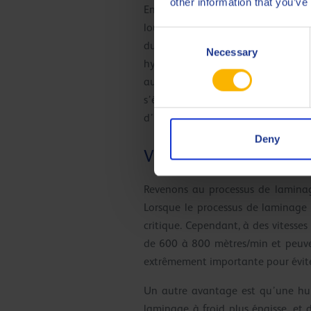
other information that you’ve
En revanche, une conduite rapide 
lourde avec des petits pneus exerc
Consent
du poids (Charge) de la voiture e
Necessary
Selection
hydrodynamique où un film se form
aucune adhérence. L’augmentation
s’écouler assez rapidement pour évi
d’une voiture et l’adhérence est né
Deny
Viscosité de l’huile de 
Revenons au processus de laminage
Lorsque le processus de laminage à
critique. Cependant, à des vitesses 
de 600 à 800 mètres/min et peuven
extrêmement importante pour éviter
Un autre avantage est qu’une huil
laminage à froid plus épaisse, et 