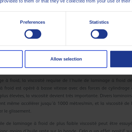
 provided to them or that they’ve collected from your use of their
avec une voiture légère et des pneus larges peut risquer séri
e une charge élevée (du côté gauche de la courbe de Stribeck, cont
t/ou l’augmentation de la vitesse (Vitesse) déplace la situation
Preferences
Statistics
e entre le pneu et la surface de la route (aquaplanage), entr
 de la viscosité a le même effet qu’une augmentation de la v
ter la formation du film d’huile. De ce point de vue, le laminage
cessaire.
Allow selection
laminage à froid
 à froid, la viscosité requise de l’huile de laminage à froid 
 froid est opéré à basse vitesse avec des forces de cylindrage él
plus élevées, la viscosité devient très importante. Divers laminoir
t même accélérer jusqu’à 1000 mètres/min, et la viscosité de l
 le glissement.
e de laminage à froid de plus faible viscosité peut être essuy
donc moins d’huile reste sur la bande. Cela a un effet positif 