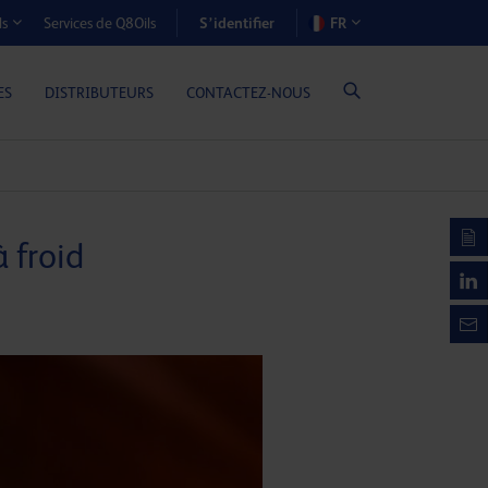
S’identifier
Services de Q8Oils
FR
ls
OÛTS-AVANTAGES (MOTEURS À GAZ)
ES
DISTRIBUTEURS
CONTACTEZ-NOUS
 froid