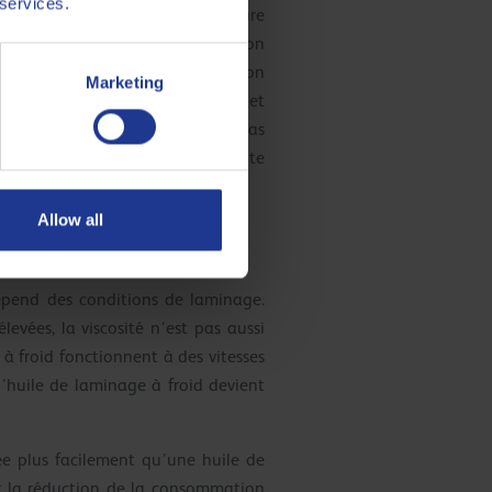
 services.
eusement l’aquaplanage. La voiture
act surface-surface). La diminution
 vers la droite, et dans la région
Marketing
aînant une très faible friction et
itesse, car le fluide ne peut pas
 à froid est similaire à la conduite
Allow all
dépend des conditions de laminage.
evées, la viscosité n’est pas aussi
s à froid fonctionnent à des vitesses
’huile de laminage à froid devient
ée plus facilement qu’une huile de
sur la réduction de la consommation