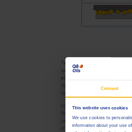
Typiquement, dans le processus de 
quantité souhaitée de contact méta
pour transférer la force du cylind
changements de rugosité de surfac
Consent
laminoir à froid.
La plus faible friction est obten
This website uses cookies
Dans la région hydrodynamique, les
We use cookies to personalis
La relation entre la viscosité, la v
information about your use of
d’une voiture. Sous des conditions