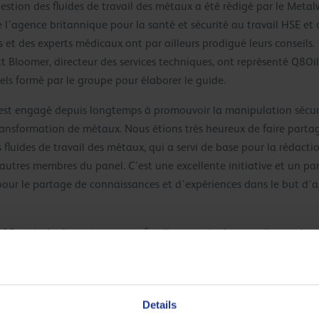
estion des fluides de travail des métaux a été rédigé par le Meta
 l’agence britannique pour la santé et sécurité au travail HSE et d
 et des experts médicaux ont par ailleurs prodigué leurs conseils.
Bloomer, directeur des services techniques, ont représenté Q8Oi
iels formé par le groupe pour élaborer le guide.
est engagé depuis longtemps à promouvoir la manipulation sécuris
transformation de métaux. Nous étions très heureux de faire parta
s fluides de travail des métaux, qui a servi de base pour la rédac
autres membres du panel. C’est une excellente initiative et un pa
 pour le partage de connaissances et d’expériences dans le but d’a
18 mois de discussions approfondies au sein du conseil consultatif,
limination sécurisées des fluides de travail des métaux. Les direct
 laminage, ainsi que les huiles entières. En plus des recommandatio
esponsabilités des employeurs selon les règlementations de contrôl
Details