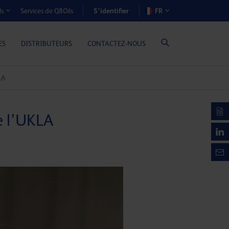
S’identifier
Services de Q8Oils
FR
ls
OÛTS-AVANTAGES (MOTEURS À GAZ)
ES
DISTRIBUTEURS
CONTACTEZ-NOUS
LA
e l’UKLA