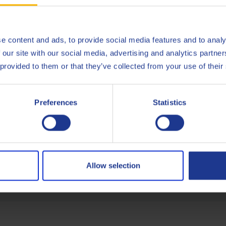
e content and ads, to provide social media features and to analy
 our site with our social media, advertising and analytics partn
 provided to them or that they’ve collected from your use of their
Preferences
Statistics
e expert Stuart Duff
joint Q8Oils en 1985, pour apporter et développer notre expertise
pour le Travail des Métaux.
Allow selection
R À
PROPOSE UN SUJET