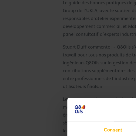
Le guide des bonnes pratiques de g
Group de l’UKLA, avec le soutien de
responsables d’atelier expérimentés
développement commercial, et Matt 
panel consultatif d’experts industr
Stuart Duff commente : « Q8Oils s’
travail pour tous nos produits de 
ingénieurs Q8Oils sur la gestion de
contributions supplémentaires des 
entre professionnels de l’industrie
utilisateurs finals. »
Le nouveau guide est le résultat de 
manipulation, la maintenance et l’é
émulsions, y compris le tréfilage et
sécurisée, le guide explique les r
Consent
la santé.