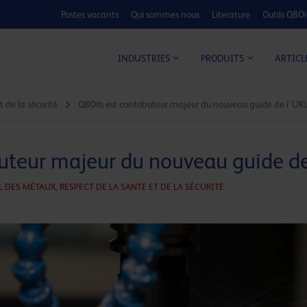
Postes vacants
Qui sommes nous
Literature
Outils Q8Oi
CALCULATEUR C
ARTICL
INDUSTRIES
PRODUITS
 de la sécurité
Q8Oils est contributeur majeur du nouveau guide de l’UK
buteur majeur du nouveau guide d
L DES MÉTAUX,
RESPECT DE LA SANTÉ ET DE LA SÉCURITÉ