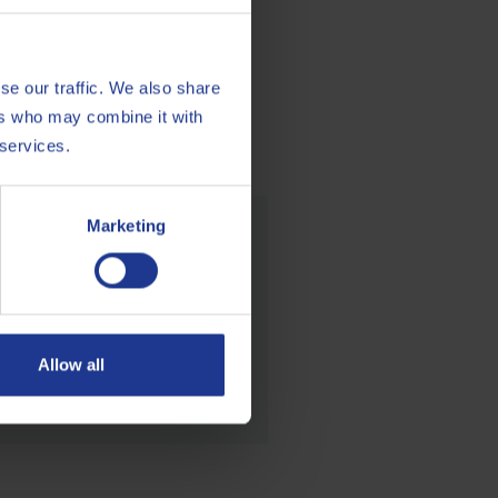
se our traffic. We also share
ers who may combine it with
 services.
Marketing
 dans le marché des
Allow all