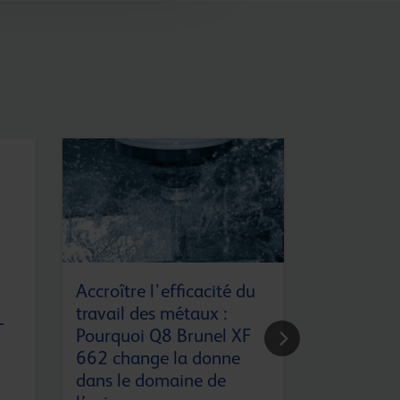
Accroître l'efficacité du
Laminage 
travail des métaux :
se passe-t
-
Pourquoi Q8 Brunel XF
morsure d
662 change la donne
9 AVRIL 2025
dans le domaine de