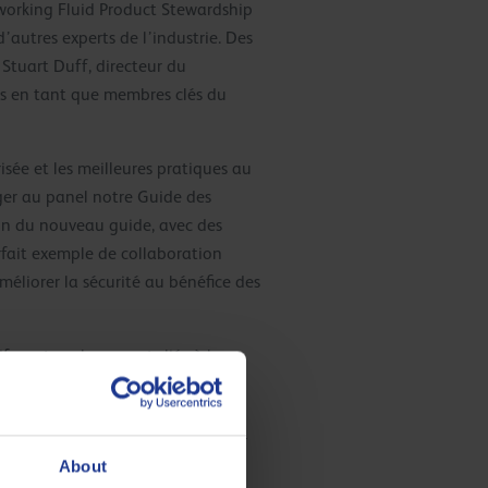
lworking Fluid Product Stewardship
’autres experts de l’industrie. Des
 Stuart Duff, directeur du
ls en tant que membres clés du
ée et les meilleures pratiques au
ger au panel notre Guide des
tion du nouveau guide, avec des
rfait exemple de collaboration
méliorer la sécurité au bénéfice des
 sur tous les aspects liés à la
ives s’appliquent à toutes les
ns pratiques sur l’utilisation
e des substances dangereuses pour
About