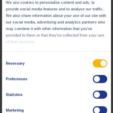
We use cookies to personalise content and ads, to
Les émulsions doivent toujours être maintenues au niveau
provide social media features and to analyse our traffic.
de concentration adéquat. Dans un scénario de formation,
We also share information about your use of our site with
le « lait » est utilisé par analogie. Le lait est une émulsion
our social media, advertising and analytics partners who
d’huile grasse dans l’eau ; il peut être infecté par des
may combine it with other information that you’ve
bactéries, des champignons ou des levures et se séparer en
provided to them or that they’ve collected from your use
il est
couches s’il est laissé à l’abandon. Par conséquent,
of their services.
important de protéger les émulsions de tréfilage contre
toute contamination biologique
, afin d’économiser de
Consent
l’argent et de créer un environnement de travail plus sûr.
Necessary
Selection
Preferences
Précautions recommandées pour les émulsions
de tréfilage
Statistics
Veillez à maintenir l’émulsion de tréfilage au-dessus des
Marketing