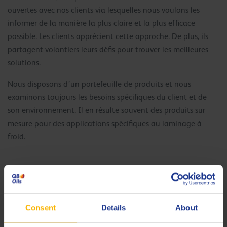
ouvertes avec nos clients via lesquelles nous voulons les
informer de la manière la plus claire et la plus efficace
possible. Les clients apprécient cette approche. De plus, ils
partagent volontiers leurs défis pour trouver les meilleures
solutions.
Nous disposons d’un portefeuille de produits et nous
examinons toujours les besoins spécifiques du client et de
son environnement. Il en résulte souvent des produits sur
mesure pour des applications spécifiques au laminage à
froid.
Quels sont les principaux défis dans le
secteur du laminage à froid ?
Il y a d’une part l’intention de refroidir correctement la
Consent
Details
About
bande. Cela nécessite une viscosité d’huile plus faible.