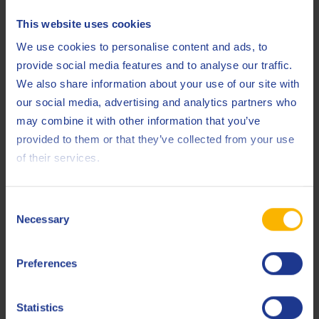
D’autre part, l’huile doit posséder de bonnes capacités de
lubrification pour la finition de la surface laminée. De plus, la
This website uses cookies
lubrification des paliers s’effectue souvent avec cette même
We use cookies to personalise content and ads, to
huile de laminage à froid.
provide social media features and to analyse our traffic.
We also share information about your use of our site with
Étant donné le grand nombre de régimes de lubrification
our social media, advertising and analytics partners who
différents lors du laminage, nous travaillons avec différentes
may combine it with other information that you’ve
technologies d’additifs. Ainsi, nous pouvons toujours assurer
provided to them or that they’ve collected from your use
la lubrification optimale des installations et du matériau à
of their services.
traiter.
En quoi consiste votre semaine de travail
Consent
Necessary
typique ?
Selection
Comme je l’ai dit, notre relation avec les clients est très
Preferences
importante. Je suis par conséquent très souvent sur le terrain
chez nos clients industriels. De plus, je dirige des projets R&D
de produits et je suis de près en permanence les analyses
Statistics