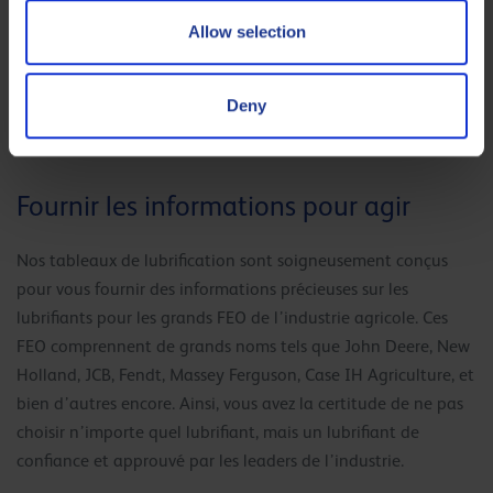
éventail d’équipements agricoles, des tracteurs aux
moissonneuses-batteuses, garantissant que, quelle que soit
Allow selection
la tâche à accomplir, nous avons le lubrifiant parfait pour
répondre à vos besoins. Mais avec autant de choix, comment
Deny
sélectionner le bon ? C’est là que nos tableaux de
lubrification entrent en jeu.
Fournir les informations pour agir
Nos tableaux de lubrification sont soigneusement conçus
pour vous fournir des informations précieuses sur les
lubrifiants pour les grands FEO de l’industrie agricole. Ces
FEO comprennent de grands noms tels que John Deere, New
Holland, JCB, Fendt, Massey Ferguson, Case IH Agriculture, et
bien d’autres encore. Ainsi, vous avez la certitude de ne pas
choisir n’importe quel lubrifiant, mais un lubrifiant de
confiance et approuvé par les leaders de l’industrie.