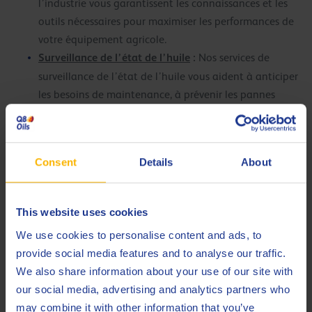
l’industrie vous garantissent les connaissances et les
outils nécessaires pour maximiser les performances de
votre équipement agricole.
Surveillance de l’état de l’huile
:
Nos services de
surveillance de l’état de l’huile vous aident à anticiper
les besoins de maintenance, à prévenir les pannes
coûteuses et à assurer des opérations ininterrompues.
Surveillance du réservoir
:
Par le biais de notre
programme de surveillance du réservoir, nous gérons
Consent
Details
About
activement vos niveaux de stocks de lubrifiants des
produits en vrac Q8Oils, garantissant que vous avez
toujours les lubrifiants adéquats à portée de main,
This website uses cookies
réduisant ainsi les perturbations opérationnelles et
We use cookies to personalise content and ads, to
conduisant à des économies de coûts significatives.
provide social media features and to analyse our traffic.
Développement commercial
:
Q8Oils n’est pas
We also share information about your use of our site with
seulement un fournisseur ; nous sommes partenaires de
our social media, advertising and analytics partners who
la croissance de votre entreprise.
may combine it with other information that you’ve