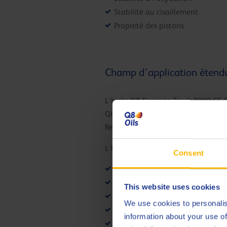
Stabilité au cisaillement
Propreté des pistons
Champ d’application étend
L’huile Q8 Formula Truck 7000 FE 1
Q8 Formula Truck 7000 FE 10W-30 pe
Renault RLD-4. La plupart des cons
L’huile Q8 Formula Truck 7000 FE 10
Consent
ACEA E9-16
API CK-4, CJ-4
This website uses cookies
MB 228.31
We use cookies to personalis
Detroit Diesel DFS 93K222
information about your use of
MTU type 2.1