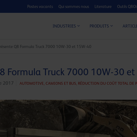
Postes vacants
Qui sommes nous
Literature
Outils Q8Oi
CALCULATEUR C
ARTICL
INDUSTRIES
PRODUITS
présente Q8 Formula Truck 7000 10W-30 et 15W-40
Q8 Formula Truck 7000 10W-30 e
e 2017
AUTOMOTIVE,
CAMIONS ET BUS,
RÉDUCTION DU COÛT TOTAL DE 