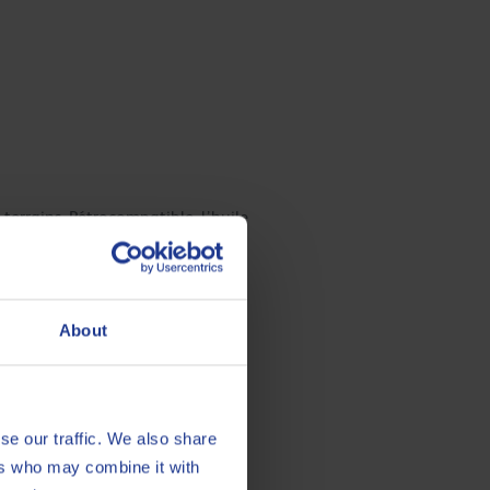
errains. Rétrocompatible, l’huile
écifications Volvo VDS 4.5 et
K-4.
About
se our traffic. We also share
ers who may combine it with