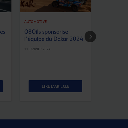
Mise à jou
AUTOMOTIVE
lubrifian
les
Q8Oils sponsorise
l'ACEA po
l'équipe du Dakar 2024
utilitaires
11 JANVIER 2024
8 DÉCEMBRE 20
LIRE L'ARTICLE
LIR