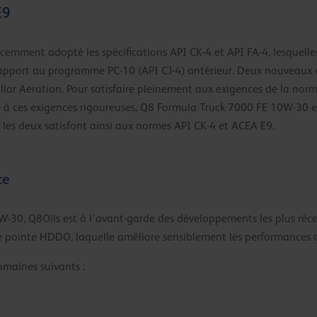
E9
mment adopté les spécifications API CK-4 et API FA-4, lesquelles
 rapport au programme PC-10 (API CJ-4) antérieur. Deux nouveaux e
lar Aeration. Pour satisfaire pleinement aux exigences de la norme
re à ces exigences rigoureuses, Q8 Formula Truck 7000 FE 10W-30
 les deux satisfont ainsi aux normes API CK-4 et ACEA E9.
ce
-30, Q8Oils est à l’avant-garde des développements les plus r
e pointe HDDO, laquelle améliore sensiblement les performances 
omaines suivants :