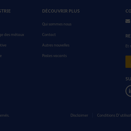
STRIE
DÉCOUVRIR PLUS
CO
Qui sommes nous
ge des métaux
Contact
RE
tive
Autres nouvelles
Et 
ie
Postes vacants
SU
ervés.
Disclaimer
Conditions D’utilisa