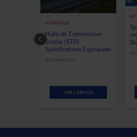
AU
AUTOMOTIVE
Sp
Huile de Transmission
mo
Scania (STO)
Du
Spécifications Expliquées
10 
24 OCTOBRE 2025
ICLE
LIRE L'ARTICLE