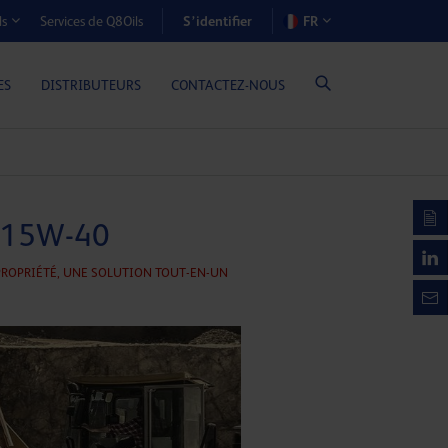
S’identifier
Services de Q8Oils
FR
ls
OÛTS-AVANTAGES (MOTEURS À GAZ)
ES
DISTRIBUTEURS
CONTACTEZ-NOUS
t 15W-40
PROPRIÉTÉ,
UNE SOLUTION TOUT-EN-UN