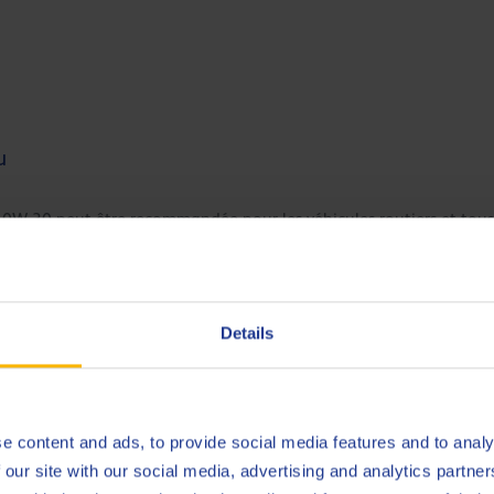
u
0W-30 peut être recommandée pour les véhicules routiers et tous t
rmet d’atteindre un niveau de performances très élevé sur les sp
tructeurs vont recommander les huiles conformes à la norme API C
W-30 satisfait, et même surpasse, les spécifications suivantes :
Details
e content and ads, to provide social media features and to analy
 our site with our social media, advertising and analytics partn