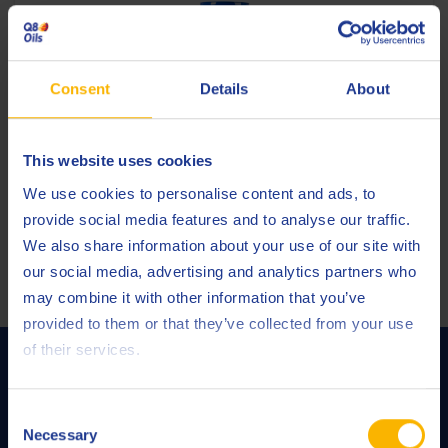
Consent
Details
About
Q8 Formula Prestige V 5W-30
This website uses cookies
Huile moteur à ultra haute performance et à faible SAPS SAE
5W-30, ACEA C3, API SP et VW 504.00 / 507.00 Baumuster
We use cookies to personalise content and ads, to
2020.
provide social media features and to analyse our traffic.
We also share information about your use of our site with
Huile moteur
our social media, advertising and analytics partners who
may combine it with other information that you’ve
provided to them or that they’ve collected from your use
of their services.
Contactez-nous pour découvrir tout le
potentiel de Q8 Formula Prestige V 5W-
30
Consent
Necessary
Selection