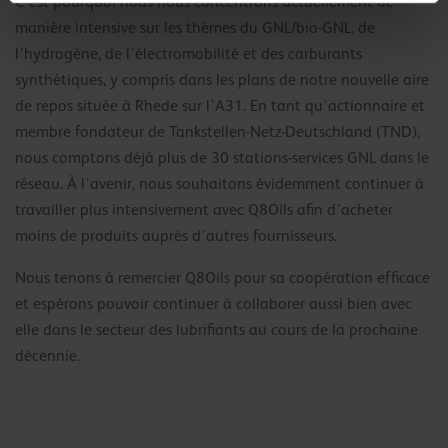
C’est pourquoi nous nous concentrons actuellement de
manière intensive sur les thèmes du GNL/bio-GNL, de
l’hydrogène, de l’électromobilité et des carburants
synthétiques, y compris dans les plans de notre nouvelle aire
de repos située à Rhede sur l’A31. En tant qu’actionnaire et
membre fondateur de Tankstellen-Netz-Deutschland (TND),
nous comptons déjà plus de 30 stations-services GNL dans le
réseau. À l’avenir, nous souhaitons évidemment continuer à
travailler plus intensivement avec Q8Oils afin d’acheter
moins de produits auprès d’autres fournisseurs.
Nous tenons à remercier Q8Oils pour sa coopération efficace
et espérons pouvoir continuer à collaborer aussi bien avec
elle dans le secteur des lubrifiants au cours de la prochaine
décennie.