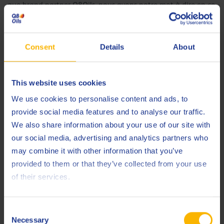
que brand partner Q8Oils, nous avons notre mot à dire en ce
qui concerne la gamme de produits et les activités de
marketing. Si vous avez besoin d’un produit pour une
utilisation spécifique, Q8Oils développe un produit pour ce
Consent
Details
About
domaine d’application. En votre qualité de brand partner,
vous êtes activement impliqué auprès de Q8Oils. Q8Oils
This website uses cookies
soutient également nos efforts de marketing.
We use cookies to personalise content and ads, to
« Le support technique de Q8Oils est
provide social media features and to analyse our traffic.
excellent et nous pouvons influencer la
We also share information about your use of our site with
gamme de produits et les activités
our social media, advertising and analytics partners who
may combine it with other information that you’ve
marketing en tant que partenaire de la
provided to them or that they’ve collected from your use
marque Q8Oils. »
of their services.
4. Quels sont les événements marquants de
Consent
notre partenariat que vous gardez en mémoire ?
Necessary
Selection