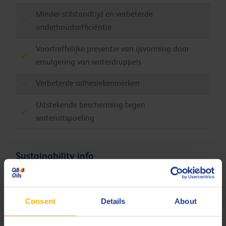
Minder stilstandtijd en verbeterde
onderhoudsefficiëntie
Voortreffelijke preventie van ijsvorming door
emulgering van waterdruppels
Verbeterde adhesiekenmerken
Uitstekende bescherming tegen
wateruitspoeling
Sustainability info
De Carbon Footprint (PCF) van het product, van
cradle-to-gate (Q8Oils blending plant Antwerpen),
Consent
Details
About
van Q8 Chopin 100 is 1.24 kg CO
eq / kg. Neem
2
contact op met Q8Oils voor meer informatie over