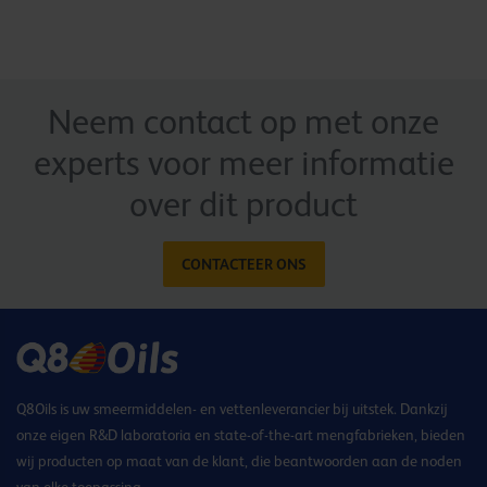
Neem contact op met onze
experts voor meer informatie
over dit product
CONTACTEER ONS
Q8Oils is uw smeermiddelen- en vettenleverancier bij uitstek. Dankzij
onze eigen R&D laboratoria en state-of-the-art mengfabrieken, bieden
wij producten op maat van de klant, die beantwoorden aan de noden
van elke toepassing.