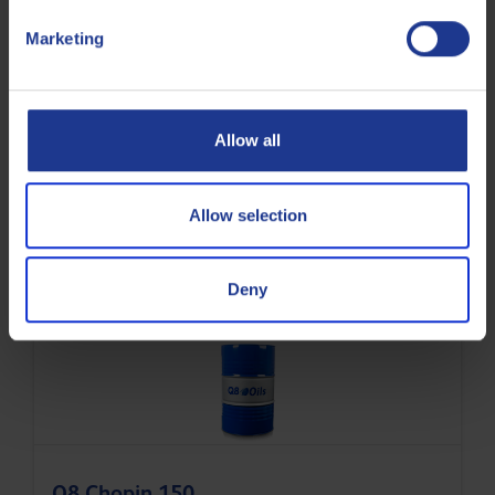
Marketing
Allow all
Q8 Chopin 220
Olie voor pneumatische werktuigen en
Allow selection
rotsboorgereedschap
Deny
Pneumatische olie
Q8 Chopin 150