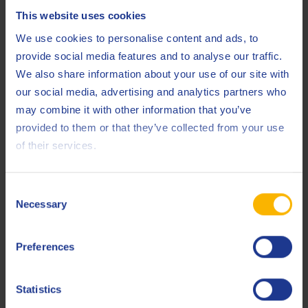
de positieve invloed op het milieu, de handafdruk,
This website uses cookies
van dit product. Voor meer informatie raadpleeg
We use cookies to personalise content and ads, to
deze
pagina
provide social media features and to analyse our traffic.
We also share information about your use of our site with
our social media, advertising and analytics partners who
Gerelateerde producten
may combine it with other information that you’ve
provided to them or that they’ve collected from your use
of their services.
Consent
Necessary
Selection
Q8 Chopin 46
Olie voor pneumatische werktuigen en
Preferences
rotsboorgereedschap
Statistics
Pneumatische olie