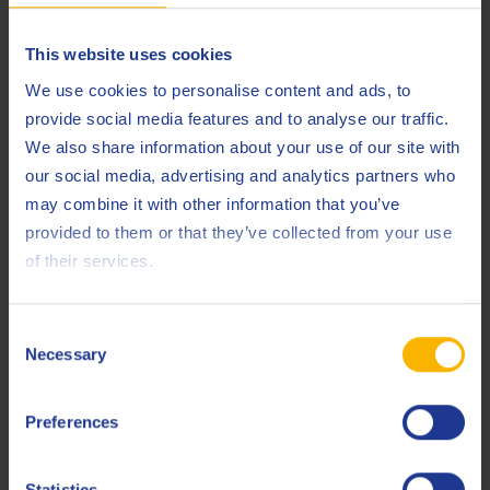
This website uses cookies
Opmerkingen
We use cookies to personalise content and ads, to
provide social media features and to analyse our traffic.
Uitstekende vloei-eigenschappen bij lage temperatuur
We also share information about your use of our site with
(-15 °C)
our social media, advertising and analytics partners who
may combine it with other information that you’ve
Gerelateerde producten
provided to them or that they’ve collected from your use
of their services.
Consent
Necessary
Selection
Q8 Gluck E
Preferences
Verbeterde warmteoverdrachtsolie
Statistics