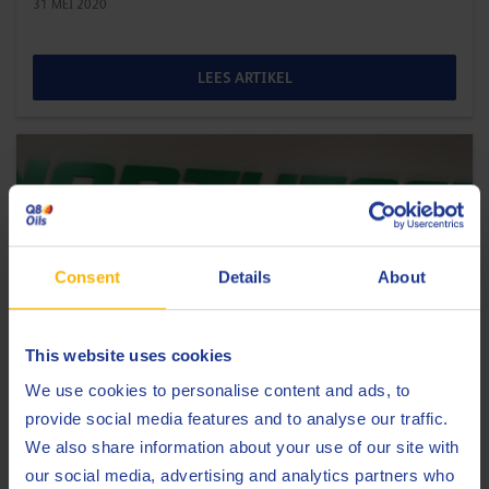
31 MEI 2020
LEES ARTIKEL
Consent
Details
About
This website uses cookies
We use cookies to personalise content and ads, to
provide social media features and to analyse our traffic.
ENERGIE
We also share information about your use of our site with
NES-WES: Q8Oils’ nieuwe strategische
our social media, advertising and analytics partners who