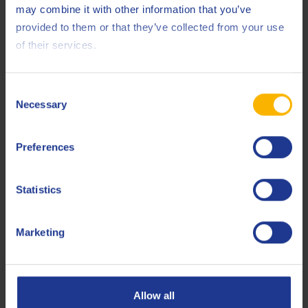
distributiepartner in de VS
may combine it with other information that you’ve
25 MAART 2019
provided to them or that they’ve collected from your use
of their services.
LEES ARTIKEL
Consent
Necessary
Selection
Preferences
Statistics
Marketing
ENERGIE
Allow all