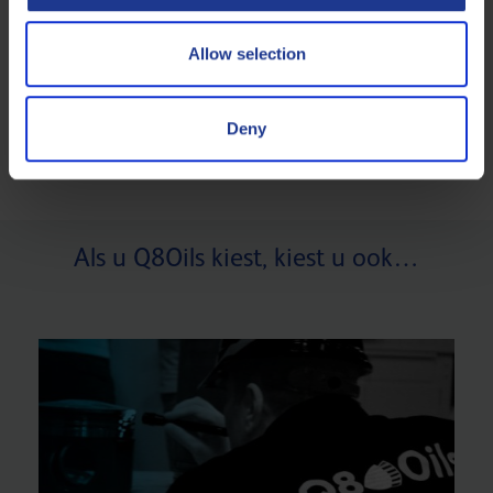
RPVOT-stabiliteit van Q8 Volta EP
21 JANUARI 2019
Allow selection
LEES ARTIKEL
Deny
Als u Q8Oils kiest, kiest u ook…