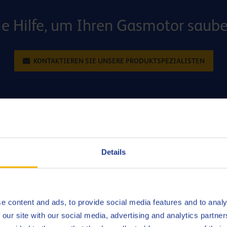
e Hilfe, um Ihren Gasmotor saube
KONTAKTIEREN SIE UNSERE PRODUKTSPEZIALISTEN
hem Aschegehalt senken die Betriebskosten
Details
r Gasmotorenöle ist ein Gasmotorenöl mit hohem Aschegehalt ungü
aben Öle mit einem höheren Aschegehalt eine höhere TBN, was sich
 erweist.
e content and ads, to provide social media features and to analy
 ein neues Gasmotorenöl mit hohem Aschegehalt und sorgfälti
 our site with our social media, advertising and analytics partn