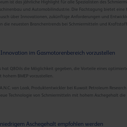
m ist das jährliche Highlight für alle Spezialisten des Schmiermi
schinenbau und Automobilindustrie. Die Fachtagung bietet eine 
usch über Innovationen, zukünftige Anforderungen und Entwicklu
die neuesten Branchentrends bei Schmiermitteln und Kraftstoffe
 Innovation im Gasmotorenbereich vorzustellen
 hat Q8Oils die Möglichkeit gegeben, die Vorteile eines optimi
t hohem BMEP vorzustellen.
. A.N.C. van Laak, Produktentwickler bei Kuwait Petroleum Resear
e neue Technologie von Schmiermitteln mit hohem Aschegehalt di
niedrigem Aschegehalt empfohlen werden