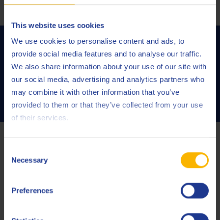
No se encontraron productos .
This website uses cookies
Póngase en contacto con nosotros para
We use cookies to personalise content and ads, to
descubrir todo el potencial de Q8
provide social media features and to analyse our traffic.
We also share information about your use of our site with
Formula Prestige V 5W-30
our social media, advertising and analytics partners who
may combine it with other information that you’ve
CONTACTA CON NOSOTROS
provided to them or that they’ve collected from your use
of their services.
Consent
Necessary
Selection
Preferences
De nuestro experto Kirsten Lykke