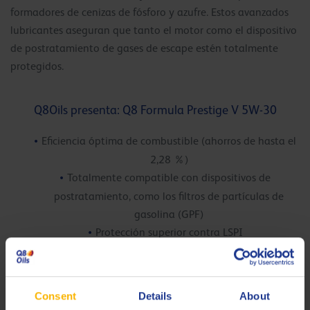
formadores de cenizas de fósforo y azufre. Estos avanzados
lubricantes aseguran que tanto el motor como el dispositivo
de postratamiento de gases de escape estén totalmente
protegidos.
Q8Oils presenta: Q8 Formula Prestige V 5W-30
Eficiencia óptima de combustible (ahorros de hasta el
2,28 %)
Totalmente compatible con dispositivos de
postratamiento, como los filtros de partículas de
gasolina (GPF)
Protección superior contra LSPI
Ha superado con éxito el programa de pruebas de VW
Baumuster 2020
Consent
Details
About