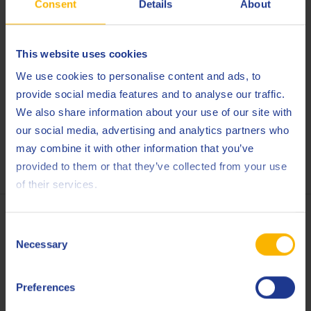
VW TL 52146
Consent
Details
About
MB 345.0
Volvo STD 1273,36
This website uses cookies
DIN 51524-T3
We use cookies to personalise content and ads, to
ISO 7308
provide social media features and to analyse our traffic.
We also share information about your use of our site with
our social media, advertising and analytics partners who
may combine it with other information that you’ve
No se encontraron productos .
provided to them or that they’ve collected from your use
of their services.
Consent
Necessary
Selection
Preferences