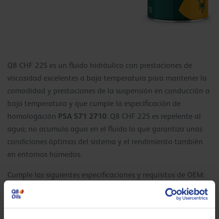
Q8 CHF 22S es un fluido hidráulico con prestaciones de
viscosidad excelentes a baja temperatura para mantener la
comodidad y prestaciones de la suspensión en conducción a
baja temperatura y que cumple la especificación de
PSA S71 2710
homologación
. Q8 CHF 22S es repelente al
agua; no acumula agua en el fluido lo que garantiza unas
condiciones óptimas del sistema y el rendimiento también
en entornos húmedos.
Cumple las siguientes especificaciones y requisitos de OEM:
PSA S71 2710
MAN M3289