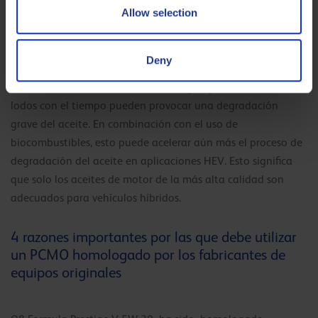
térmico.
Allow selection
Condiciones particulares de funcionamiento del motor,
traducidas a partir de las temperaturas de las bases para
Deny
obtener las fuentes de los aditivos que sean compatibles. En
este entorno hostil, la intrusión de agua y la acumulación de
lodos con el tiempo pueden provocar una degradación
grave del aceite. En combinación con el uso de
biocombustibles, esto puede acelerar aún más el proceso de
degradación del aceite en aplicaciones HEV. Esto significa
que solo los aceites de motor de la más alta calidad son
adecuados para vehículos híbridos.
4 razones importantes por las que debe utilizar
un PCMO homologado por los fabricantes de
equipos originales