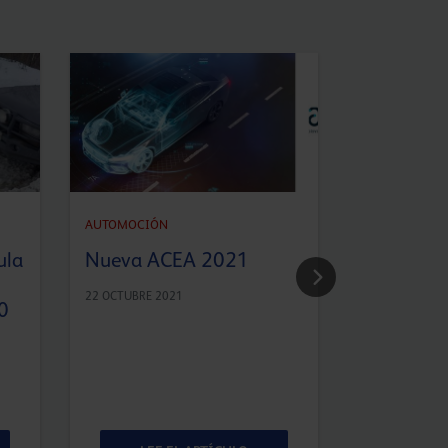
AUTOMOCIÓN
AUTOMOCIÓN
¿Puede co
ula
Nueva ACEA 2021
calidad de
de motor
22 OCTUBRE 2021
0
homologa
fabricant
originales
8 ABRIL 2021