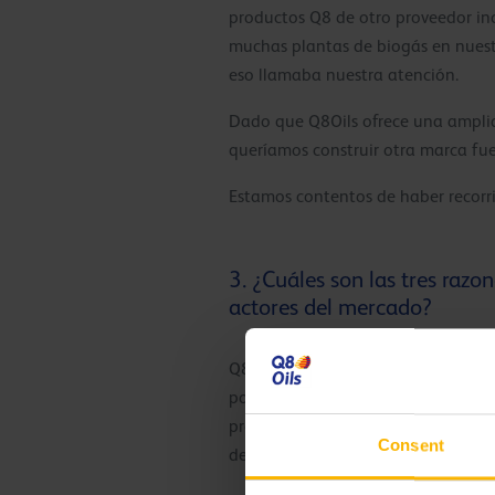
productos Q8 de otro proveedor inc
muchas plantas de biogás en nuest
eso llamaba nuestra atención.
Dado que Q8Oils ofrece una amplia
queríamos construir otra marca fue
Estamos contentos de haber recorr
3. ¿Cuáles son las tres raz
actores del mercado?
Q8Oils nos ofrece una gama de prod
podemos colaborar en la gama de p
producto para una aplicación espe
Consent
de forma activa con Q8Oils. Q8Oils