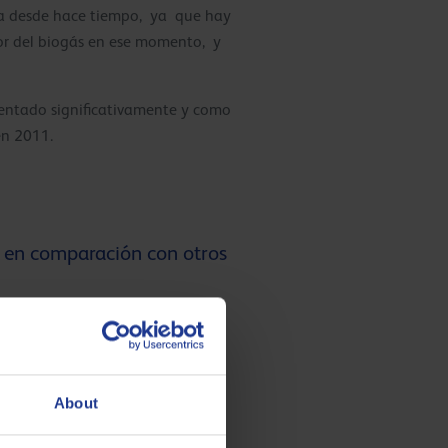
tía desde hace tiempo, ya que hay
tor del biogás en ese momento, y
entado significativamente y como
en 2011.
, en comparación con otros
co de Q8Oils es excelente y
 Q8Oils. Si es necesario un
cio de marca, estamos implicados
About