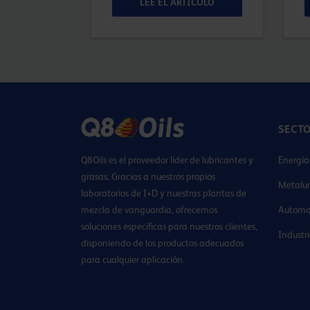
ÍCULO
LEE EL ARTÍCULO
SECT
Q8Oils es el proveedor líder de lubricantes y
Energía
grasas. Gracias a nuestros propios
Metalur
laboratorios de I+D y nuestras plantas de
mezcla de vanguardia, ofrecemos
Automo
soluciones específicas para nuestros clientes,
Industr
disponiendo de los productos adecuados
para cualquier aplicación.