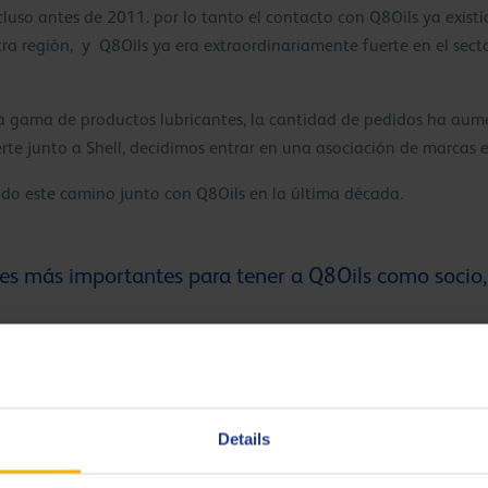
luso antes de 2011. por lo tanto el contacto con Q8Oils ya exis
ra región, y Q8Oils ya era extraordinariamente fuerte en el sec
 gama de productos lubricantes, la cantidad de pedidos ha aum
rte junto a Shell, decidimos entrar en una asociación de marcas 
ido este camino junto con Q8Oils en la última década.
ones más importantes para tener a Q8Oils como socio
uctos muy amplia y en el sector del lubricante . El soporte técni
roductos y las actividades de marketing como socio de la marca
cífica, Q8Oils desarrollará un producto para Para ella. Como so
Details
 también respalda nuestros esfuerzos de marketing.