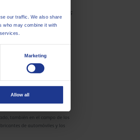
gama de productos y las
se our traffic. We also share
8Oils.»
ers who may combine it with
 services.
Marketing
e las conferencias de
Allow all
istos?
ado, también en el campo de los
abricantes de automóviles y los