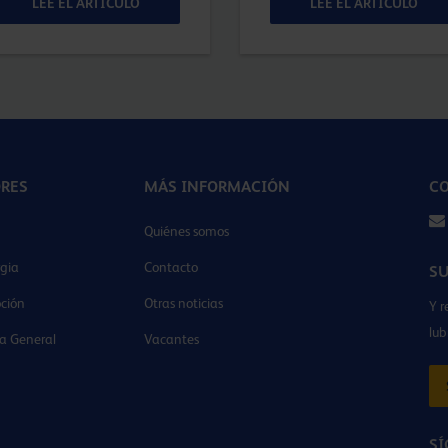
LEE EL ARTÍCULO
LEE EL ARTÍCULO
ORES
MÁS INFORMACIÓN
CO
Quiénes somos
gia
Contacto
SU
ción
Otras noticias
Y r
lub
ia General
Vacantes
SÍ