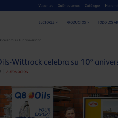
Vacantes
Quiénes somos
Catálogos
Herrami
CALCULADOR DE MEJORA
TODO LOS A
SECTORES
PRODUCTOS
k celebra su 10º aniversario
ls-Wittrock celebra su 10º aniver
2
AUTOMOCIÓN