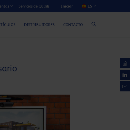
Iniciar
Servicios de Q8Oils
ES
entas
S DE COSTE-BENEFICIO (MOTORES A GAS)
RTÍCULOS
DISTRIBUIDORES
CONTACTO
sario