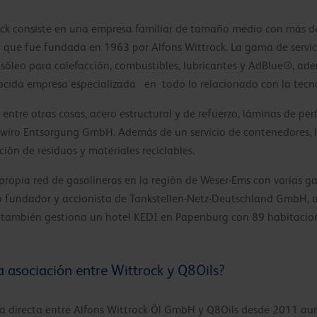
ock consiste en una empresa familiar de tamaño medio con más de
 y que fue fundada en 1963 por Alfons Wittrock. La gama de servic
sóleo para calefacción, combustibles, lubricantes y AdBlue®, ad
ocida empresa especializada en todo lo relacionado con la tecno
ntre otras cosas, acero estructural y de refuerzo, láminas de perfi
 wiro Entsorgung GmbH. Además de un servicio de contenedores, l
ción de residuos y materiales reciclables.
ropia red de gasolineras en la región de Weser-Ems con varias ga
 fundador y accionista de Tankstellen-Netz-Deutschland GmbH, 
 también gestiona un hotel KEDI en Papenburg con 89 habitacio
a asociación entre Wittrock y Q8Oils?
a directa entre Alfons Wittrock Öl GmbH y Q8Oils desde 2011