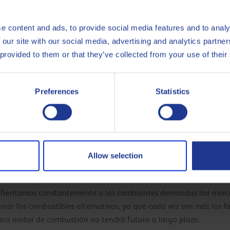
 Q8Oils es excelente y podemos influir en la 
e content and ads, to provide social media features and to analy
dades de marketing como socio de la marca Q
 our site with our social media, advertising and analytics partn
 provided to them or that they’ve collected from your use of their
u asociación”
Preferences
Statistics
ento de formación realizado durante varios días en Amberes y d
Allow selection
ro de Wittrock? ¿Qué estrategia o planes tienen prev
enfrentamos constantemente a las cambiantes demandas del merc
rcar los combustibles alternativos, ya que cada vez son más los f
ásico motor de combustión no tendrá futuro a largo plazo.