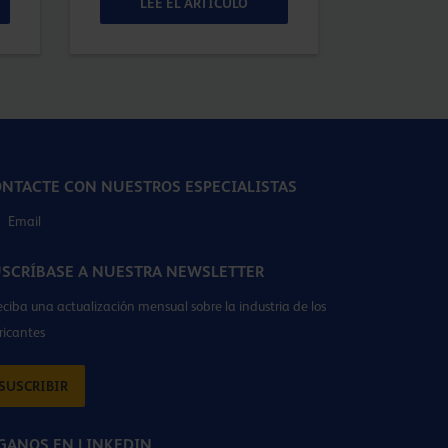
LEE EL ARTÍCULO
LEE 
NTACTE CON NUESTROS ESPECIALISTAS
Email
SCRÍBASE A NUESTRA NEWSLETTER
eciba una actualización mensual sobre la industria de los
ricantes
SUSCRIBIR
GANOS EN LINKEDIN