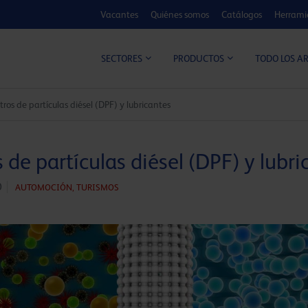
Vacantes
Quiénes somos
Catálogos
Herrami
CALCULADOR DE MEJORA
TODO LOS A
SECTORES
PRODUCTOS
ltros de partículas diésel (DPF) y lubricantes
s de partículas diésel (DPF) y lubr
0
AUTOMOCIÓN,
TURISMOS