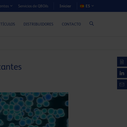
Iniciar
Servicios de Q8Oils
ES
entas
S DE COSTE-BENEFICIO (MOTORES A GAS)
RTÍCULOS
DISTRIBUIDORES
CONTACTO
icantes