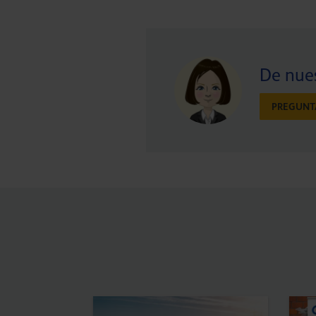
De nues
PREGUNT