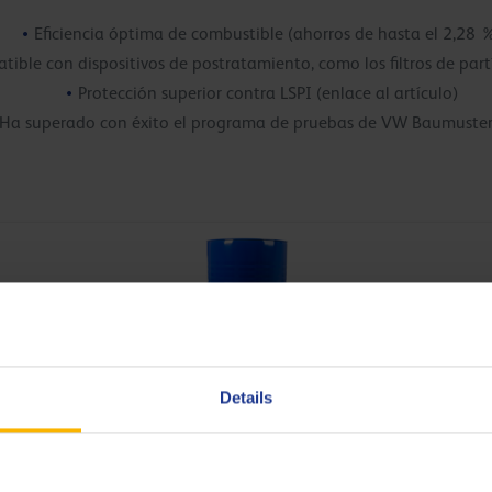
Eficiencia óptima de combustible (ahorros de hasta el 2,28 
ible con dispositivos de postratamiento, como los filtros de part
Protección superior contra LSPI (enlace al artículo)
Ha superado con éxito el programa de pruebas de VW Baumuste
Details
W-30
formance Low SAPS , ACEA C3, API SP y VW 504.00/507.00 Baumuster