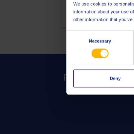
We use cookies to personalis
information about your use of
other information that you’ve
Aceite de motor
Consent
Necessary
Selection
Póngase en contac
Deny