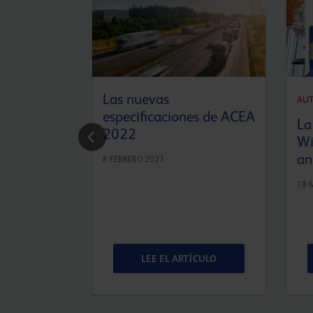
Las nuevas
AU
especificaciones de ACEA
La
2022
Wi
an
8 FEBRERO 2023
18 
ÍCULO
LEE EL ARTÍCULO