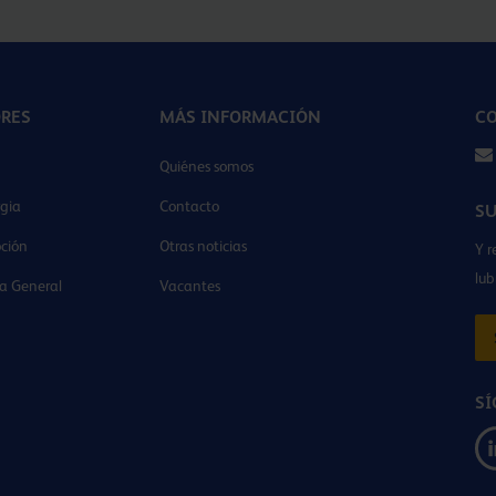
ORES
MÁS INFORMACIÓN
CO
Quiénes somos
gia
Contacto
SU
ción
Otras noticias
Y r
lub
ia General
Vacantes
SÍ