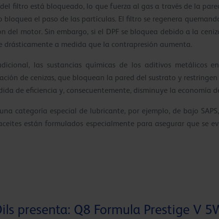
l filtro está bloqueado, lo que fuerza al gas a través de la pared
o bloquea el paso de las partículas. El filtro se regenera quemand
ón del motor. Sin embargo, si el DPF se bloquea debido a la ceniza
uye drásticamente a medida que la contrapresión aumenta.
dicional, las sustancias químicas de los aditivos metálicos 
ión de cenizas, que bloquean la pared del sustrato y restringen e
dida de eficiencia y, consecuentemente, disminuye la economía d
una categoría especial de lubricante, por ejemplo, de bajo SAPS, 
s aceites están formulados especialmente para asegurar que se e
ils presenta: Q8 Formula Prestige V 5