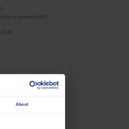
%)
ículas de gasolina (GPF)
r 2020
About