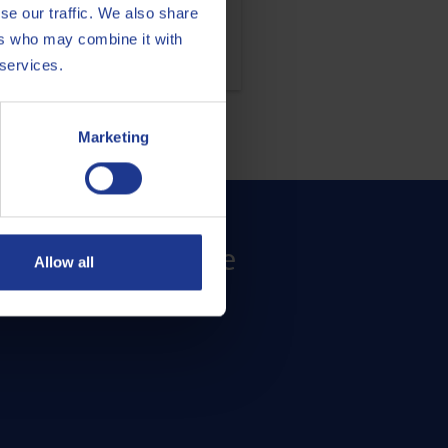
se our traffic. We also share
ers who may combine it with
 services.
Marketing
do el potencial de
Allow all