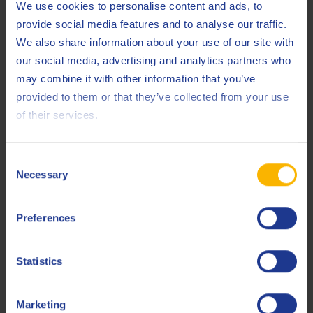
Dos nuevas e importantes categorías que elevan el nivel de
We use cookies to personalise content and ads, to
los aceites de motor que demandan los pequeños motores
provide social media features and to analyse our traffic.
modernos de gasolina de alto rendimiento (reducidos) con
We also share information about your use of our site with
inyección directa y turbocompresor.
our social media, advertising and analytics partners who
may combine it with other information that you’ve
Q8 Formula Special FE 0W-20 y Q8 Formula
provided to them or that they’ve collected from your use
Hybrid C6 0W-20
of their services.
Q8 ya puede ofrecer productos que cumplen la última
Consent
Necessary
categoría ACEA C6.
Selection
El punto de partida de la calidad del Q8 Formula Special FE
Preferences
0W-20 y del Q8 Formula Hybrid C6 0W-20 cubre el requisito
de la ACEA C6. Productos únicos que cubren necesidades
únicas.
Statistics
Marketing