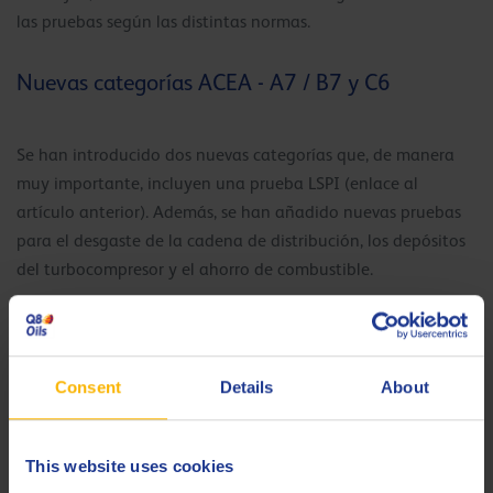
las pruebas según las distintas normas.
Nuevas categorías ACEA - A7 / B7 y C6
Se han introducido dos nuevas categorías que, de manera
muy importante, incluyen una prueba LSPI (enlace al
artículo anterior). Además, se han añadido nuevas pruebas
para el desgaste de la cadena de distribución, los depósitos
del turbocompresor y el ahorro de combustible.
La ACEA A7 / B7 está construida sobre la ACEA A5 / B5 con
la adición de las pruebas anteriores.
Consent
Details
About
La ACEA C6 es el equivalente a la calidad de bajo SAPS
construida sobre la ACEA C5 con la adición de una prueba
adicional de ahorro de combustible JASO.
This website uses cookies