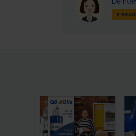
De nues
PREGUNT