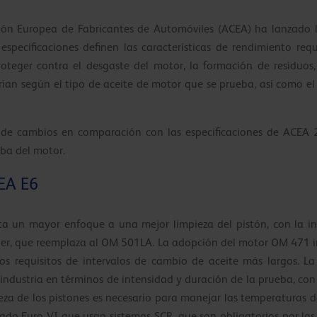
ión Europea de Fabricantes de Automóviles (ACEA) ha lanzado l
especificaciones definen las características de rendimiento req
teger contra el desgaste del motor, la formación de residuos,
varían según el tipo de aceite de motor que se prueba, así como e
e de cambios en comparación con las especificaciones de ACEA 
ba del motor.
EA E6
a un mayor enfoque a una mejor limpieza del pistón, con la i
r, que reemplaza al OM 501LA. La adopción del motor OM 471 im
los requisitos de intervalos de cambio de aceite más largos.
 industria en términos de intensidad y duración de la prueba, co
ieza de los pistones es necesario para manejar las temperaturas
esado Euro VI que usan sistemas SCR, que son obligatorios por la