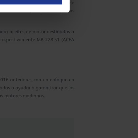
tor Mack T-12 para la categoría de
ACEA E11-2022, lo que hace que los
para aceites de motor destinados a
a, respectivamente MB 228.51 (ACEA
2016 anteriores, con un enfoque en
nados a ayudar a garantizar que los
los motores modernos.