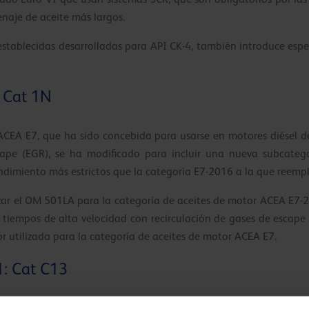
enaje de aceite más largos.
stablecidas desarrolladas para API CK-4, también introduce espe
 Cat 1N
ACEA E7, que ha sido concebida para usarse en motores diésel d
cape (EGR), se ha modificado para incluir una nueva subcate
endimiento más estrictos que la categoría E7-2016 a la que reemp
ar el OM 501LA para la categoría de aceites de motor ACEA E7-
o tiempos de alta velocidad con recirculación de gases de escap
r utilizada para la categoría de aceites de motor ACEA E7.
: Cat C13
azar el OM 501LA para la categoría de aceites de motor ACEA 