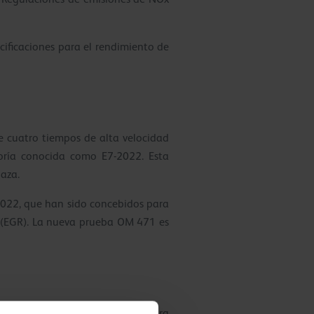
cificaciones para el rendimiento de
e cuatro tiempos de alta velocidad
goría conocida como E7-2022. Esta
laza.
2022, que han sido concebidos para
e (EGR). La nueva prueba OM 471 es
E11, que han sido concebidos para