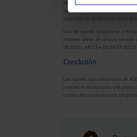
Los nuevos requisitos también esp
aceites de motor ACEA E8-2022. Lo
requisitos de rendimiento para la 
Con las nuevas adopciones y el aj
motores diésel de servicio pesado
E8-2022), API CI-4 (ACEA E7-2022)
Conclusión
Las nuevas especificaciones de AC
mejorar el rendimiento y la protec
aceites del motor puedan adaptars