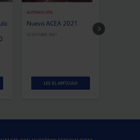
AUTOMOCIÓN
AUTOMOCIÓN
¿Puede co
ula
Nueva ACEA 2021
calidad de
de motor
22 OCTUBRE 2021
0
homologa
fabricant
originales
8 ABRIL 2021
LEE EL ARTÍCULO
LEE 