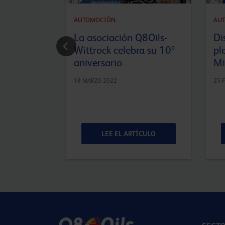
AUTOMOCIÓN
AU
La asociación Q8Oils-
Di
Wittrock celebra su 10º
pl
aniversario
Mi
18 MARZO 2022
25 
ÍCULO
LEE EL ARTÍCULO