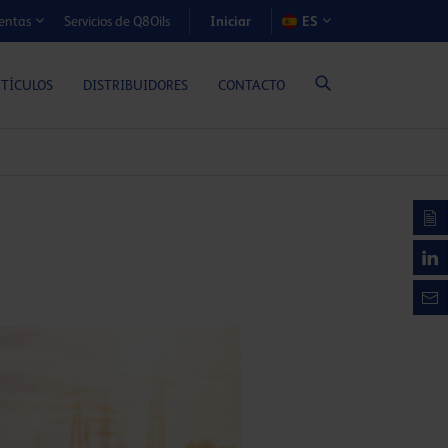
Iniciar
Servicios de Q8Oils
ES
entas
S DE COSTE-BENEFICIO (MOTORES A GAS)
RTÍCULOS
DISTRIBUIDORES
CONTACTO