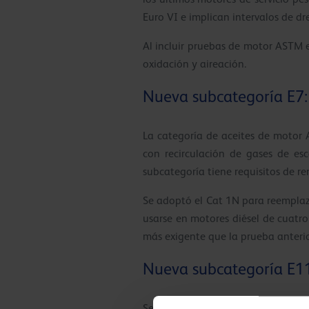
Euro VI e implican intervalos de dr
Al incluir pruebas de motor ASTM e
oxidación y aireación.
Nueva subcategoría E7:
La categoría de aceites de motor 
con recirculación de gases de es
subcategoría tiene requisitos de r
Se adoptó el Cat 1N para reemplaz
usarse en motores diésel de cuatr
más exigente que la prueba anterio
Nueva subcategoría E11
Se adoptó el Cat C13 para reempl