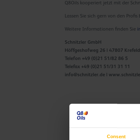
Q8Oils kooperiert jetzt mit der Sc
Lassen Sie sich gern von den Profis 
Weitere Informationen finden Sie
i
Schnitzler GmbH
Höffgeshofweg 26 | 47807 Krefeld
Telefon +49 (0)21 51/82 86 5
Telefax +49 (0)21 51/31 31 11
info@schnitzler.de
| www.schnitzle
Consent