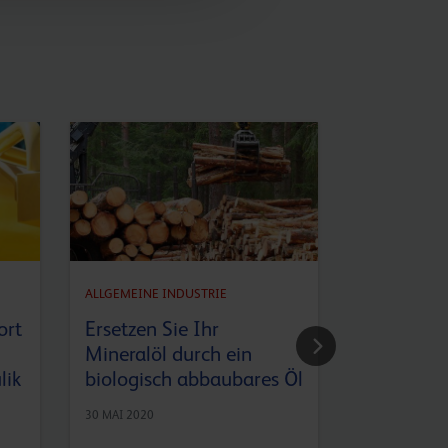
ALLGEMEINE INDUSTRIE
ALLGEMEINE 
ort
Ersetzen Sie Ihr
Q8Oils pr
Mineralöl durch ein
neue Getr
lik
biologisch abbaubares Öl
Galilei
30 MAI 2020
21 MAI 2020