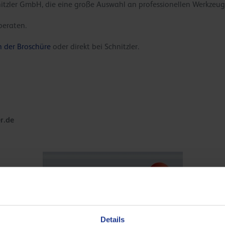
hnitzler GmbH, die eine große Auswahl an professionellen Werkzeu
beraten.
n der Broschüre
oder direkt bei Schnitzler.
r.de
Details