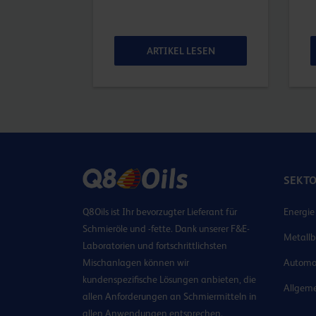
ESEN
ARTIKEL LESEN
SEKT
Q8Oils ist Ihr bevorzugter Lieferant für
Energie
Schmieröle und -fette. Dank unserer F&E-
Metallb
Laboratorien und fortschrittlichsten
Mischanlagen können wir
Automo
kundenspezifische Lösungen anbieten, die
Allgeme
allen Anforderungen an Schmiermitteln in
allen Anwendungen entsprechen.