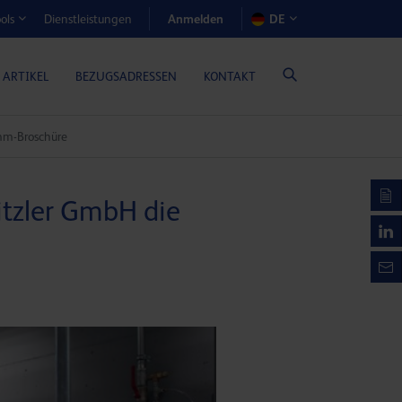
Anmelden
Dienstleistungen
DE
ols
EN-RECHNER (GASMOTORENÖLE)
 ARTIKEL
BEZUGSADRESSEN
KONTAKT
amm-Broschüre
itzler GmbH die