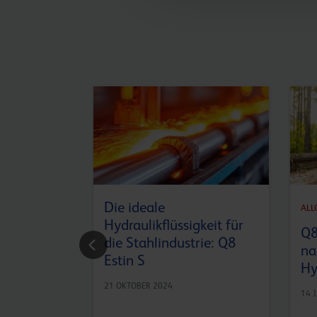
Die ideale
ALL
Hydraulikflüssigkeit für
n
Q8
die Stahlindustrie: Q8
tt
na
Estin S
Sektors
Hy
21 OKTOBER 2024
14 