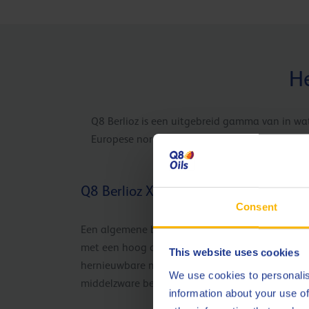
He
Q8 Berlioz is een uitgebreid gamma van in wa
Europese normen. Q8 Berlioz is een topgamma 
Q8 Berlioz XMR
Consent
Een algemene boorvrije metaalbewerkingsvloeis
met een hoog oliegehalte, op basis van
This website uses cookies
hernieuwbare materialen voor algemene lichte 
We use cookies to personalis
middelzware bewerkingen.
information about your use of