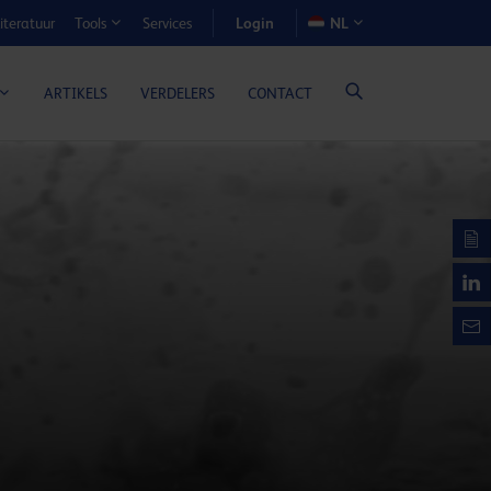
Login
iteratuur
Services
NL
Tools
N-VOORDEELCALCULATOR
ARTIKELS
VERDELERS
CONTACT