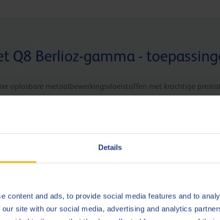
t Q8 Berlioz-gamma - toepassin
ter oplosbare metaalbewerkingsvloeistoffen met krachtige presta
met de nieuwste additieftechnologie en geschikt voor elke toepa
Q8 Berlioz XRC
Q8
Details
tof
Een rendabel biostabiel product met een laag
Ee
oliegehalte voor het slijpen en bewerken van
on
tot
gietijzer en staallegeringen.
bu
e content and ads, to provide social media features and to analy
 our site with our social media, advertising and analytics partn