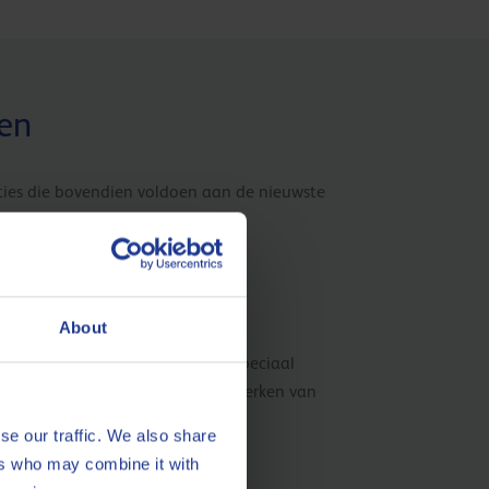
gen
ties die bovendien voldoen aan de nieuwste
ssing.
 Berlioz XAD
About
n halfsynthetisch smeermiddel, speciaal
twikkeld voor het vormen en bewerken van
izen.
se our traffic. We also share
ers who may combine it with