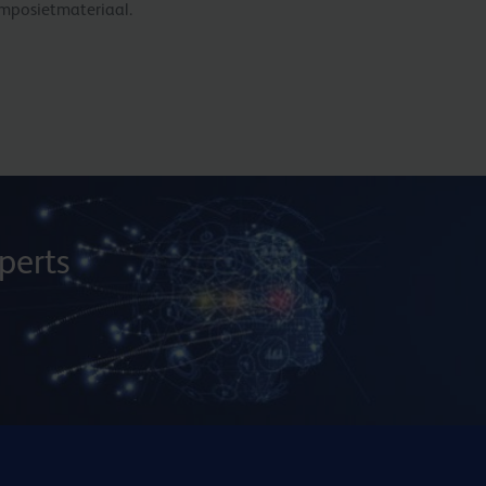
mposietmateriaal.
perts