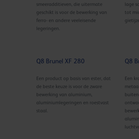
smeeradditieven, die uitermate
lage s
geschikt is voor de bewerking van
tot mi
ferro- en andere veeleisende
gietijz
legeringen.
Q8 Brunel XF 280
Q8 B
Een product op basis van ester, dat
Een kr
de beste keuze is voor de zware
metaal
bewerking van aluminium,
buiten
aluminiumlegeringen en roestvast
ontwor
staal.
bewerk
alumin
luchtv