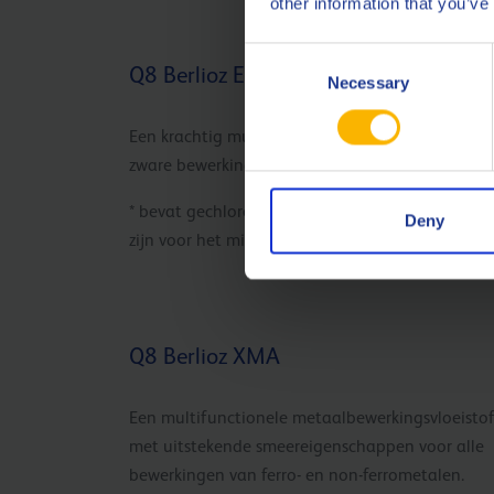
other information that you’ve
Consent
Q8 Berlioz EPS *
Necessary
Selection
Een krachtig multifunctioneel EP-product voor
zware bewerkingen van ferro- en non-ferrometal
* bevat gechloreerde EP-additieven die niet toxi
Deny
zijn voor het milieu of het waterleven
Q8 Berlioz XMA
Een multifunctionele metaalbewerkingsvloeisto
met uitstekende smeereigenschappen voor alle
bewerkingen van ferro- en non-ferrometalen.