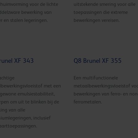
chuimvorming voor de lichte
uitstekende smering voor alle
ddelzware bewerking van
toepassingen die extreme
er en stalen legeringen.
bewerkingen vereisen.
runel XF 343
Q8 Brunel XF 355
achtige
Een multifunctionele
bewerkingsvloeistof met een
metaalbewerkingsvloeistof voo
gewone emulsiestabiliteit,
bewerkingen van ferro- en non
pen om uit te blinken bij de
ferrometalen.
ing van alle
iumlegeringen, inclusief
aarttoepassingen.