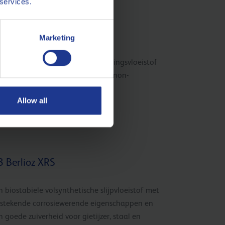
 services.
 Berlioz XVH
Marketing
n multifunctionele metaalbewerkingsvloeistof
or alle bewerkingen van ferro- en non-
rrometalen.
Allow all
 Berlioz XRS
n biostabiele volsynthetische slijpvloeistof met
tstekende corrosiewerende eigenschappen en
n goede zuiverheid voor gietijzer, staal en