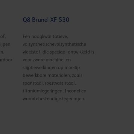
Q8 Brunel XF 530
of,
Een hoogkwalitatieve,
lijpen
volsynthetischevolsynthetische
n,
vloeistof, die speciaal ontwikkeld is
ardoor
voor zware machine- en
slijpbewerkingen op moeilijk
bewerkbare materialen, zoals
spanstaal, roestvast staal,
titaniumlegeringen, Inconel en
warmtebestendige legeringen.