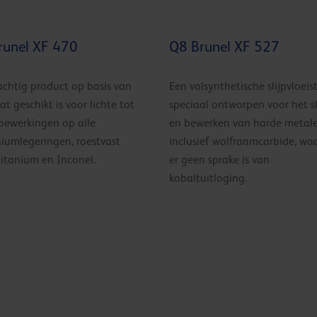
runel XF 470
Q8 Brunel XF 527
achtig product op basis van
Een volsynthetische slijpvloeist
at geschikt is voor lichte tot
speciaal ontworpen voor het s
bewerkingen op alle
en bewerken van harde metale
iumlegeringen, roestvast
inclusief wolfraamcarbide, wa
 titanium en Inconel.
er geen sprake is van
kobaltuitloging.