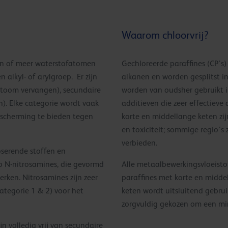
Waarom chloorvrij?
en of meer waterstofatomen
Gechloreerde paraffines (CP’s
 alkyl- of arylgroep. Er zijn
alkanen en worden gesplitst in
atoom vervangen), secundaire
worden van oudsher gebruikt i
n). Elke categorie wordt vaak
additieven die zeer effectieve
escherming te bieden tegen
korte en middellange keten zi
en toxiciteit; sommige regio’
verbieden.
oserende stoffen en
p N-nitrosamines, die gevormd
Alle metaalbewerkingsvloeistof
rken. Nitrosamines zijn zeer
paraffines met korte en midde
categorie 1 & 2) voor het
keten wordt uitsluitend gebrui
zorgvuldig gekozen om een mi
n volledig vrij van secundaire