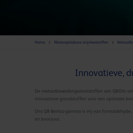
Home
Wateroplosbare snijvloeistoffen
Metaalb
Innovatieve, 
De metaalbewerkingsvloeistoffen van Q8Oils vo
innovatieve grondstoffen voor een optimale biol
Ons Q8 Berlioz-gamma is vrij van formaldehyde, 
en boorzuur.