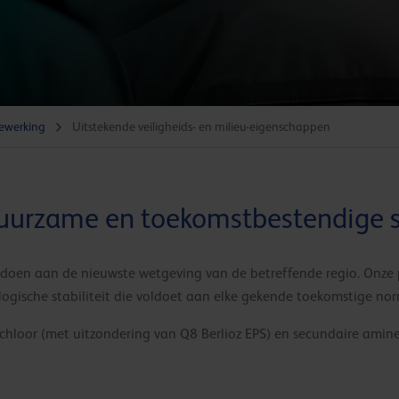
ewerking
Uitstekende veiligheids- en milieu-eigenschappen
duurzame en toekomstbestendige
ldoen aan de nieuwste wetgeving van de betreffende regio. Onze
ogische stabiliteit die voldoet aan elke gekende toekomstige nor
chloor (met uitzondering van Q8 Berlioz EPS) en secundaire amine