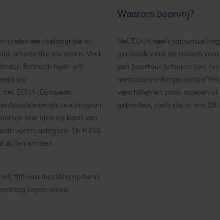
Waarom boorvrij?
 spelen een belangrijke rol
Het ECHA heeft samenstelling
ijk schadelijke microben. Veel
geclassificeerd als toxisch vo
heden formaldehyde vrij
van boorzuur behoren hier eve
eerd als
metaalbewerkingsvloeistoffen, 
t het ECHA (European
verschillen en soms moeten of 
rclassificeren als carcinogeen
gebruiken, zoals die in ons Q
ommige biociden op basis van
 carcinogeen categorie 1b H350
l zullen worden
rij zijn van biociden op basis
herming tegen micro-