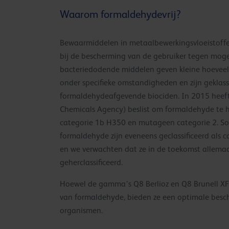
Waarom formaldehydevrij?
Bewaarmiddelen in metaalbewerkingsvloeistoffen
bij de bescherming van de gebruiker tegen mogel
bacteriedodende middelen geven kleine hoeveel
onder specifieke omstandigheden en zijn geklass
formaldehydeafgevende biociden. In 2015 heef
Chemicals Agency) beslist om formaldehyde te he
categorie 1b H350 en mutageen categorie 2. S
formaldehyde zijn eveneens geclassificeerd als
en we verwachten dat ze in de toekomst allemaa
geherclassificeerd.
Hoewel de gamma’s Q8 Berlioz en Q8 Brunell XF v
van formaldehyde, bieden ze een optimale besc
organismen.