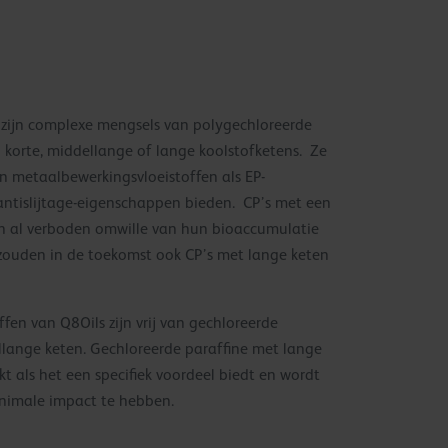
) zijn complexe mengsels van polygechloreerde
 korte, middellange of lange koolstofketens. Ze
n metaalbewerkingsvloeistoffen als EP-
 antislijtage-eigenschappen bieden. CP’s met een
jn al verboden omwille van hun bioaccumulatie
s zouden in de toekomst ook CP’s met lange keten
fen van Q8Oils zijn vrij van gechloreerde
llange keten. Gechloreerde paraffine met lange
kt als het een specifiek voordeel biedt en wordt
nimale impact te hebben.