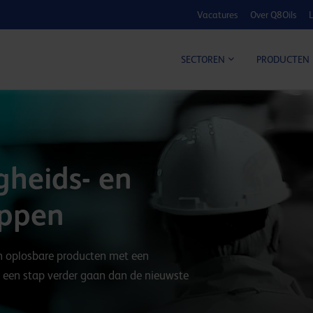
Vacatures
Over Q8Oils
L
KOSTE
SECTOREN
PRODUCTEN
gheids- en
appen
n oplosbare producten met een
s een stap verder gaan dan de nieuwste