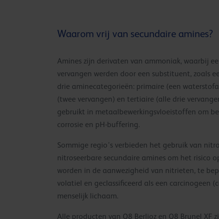
Waarom vrij van secundaire amines?
Amines zijn derivaten van ammoniak, waarbij e
vervangen werden door een substituent, zoals een
drie aminecategorieën: primaire (een waterstof
(twee vervangen) en tertiaire (alle drie vervange
gebruikt in metaalbewerkingsvloeistoffen om b
corrosie en pH-buffering.
Sommige regio’s verbieden het gebruik van nitr
nitroseerbare secundaire amines om het risico o
worden in de aanwezigheid van nitrieten, te bepe
volatiel en geclassificeerd als een carcinogeen (
menselijk lichaam.
Alle producten van Q8 Berlioz en Q8 Brunel XF zij