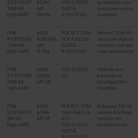
9.55535/07
A3/B4
FCA 9.55535-
synthetisch voor Eu
10W-40
API
G2FCA
4-motoren en oude
High-SAPS
SN/SM
9.55535-D2
modellen.
FPW
ACEA
PSA B71 2294
Mineral 15W-40 vo
9.55535/08
A3/B3/B4
FCA 9.55535-
zeer oude motoren
15W-40
API
G2FCA
motoren met een
High-SAPS
SL/SM
9.55535-D2
hoge kilometerstan
FPW
ACEA
FCA 9.55535-
10W-60 voor
9.55535/09
A3/B4
H3
krachtige of
10W-60
API SN
circuitgerichte
High-SAPS
modellen.
FPW
ACEA
PSA B71 2296
Robuuste 5W-40 vo
9.55535/10
A3/B4
Opel GM-LL-B-
oudere krachtige
5W-40
API SP
025
benzine- en
High-SAPS
FCA 9.55535-
dieselmotoren.
N2FCA
9.55535-Z2