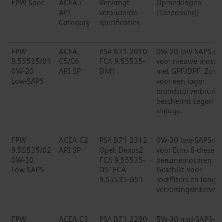
FPW Spec
ACEA /
Vervangt
Opmerkingen
API
verouderde
(Toepassing)
Category
specificaties
FPW
ACEA
PSA B71 2010
0W-20 low-SAPS-oli
9.55535/01
C5/C6
FCA 9.55535-
voor nieuwe motor
0W-20
API SP
DM1
met GPF/DPF. Zorg
Low-SAPS
voor een lager
brandstofverbruik 
beschermt tegen
slijtage.
FPW
ACEA C2
PSA B71 2312
0W-30 low-SAPS-oli
9.55535/02
API SP
Opel: Dexos2
voor Euro 6-diesel- 
0W-30
FCA 9.55535-
benzinemotoren.
Low-SAPS
DS1FCA
Geschikt voor
9.55535-GS1
roetfilters en lange
verversingsintervall
FPW
ACEA C3
PSA B71 2290
5W-30 mid-SAPS-ol