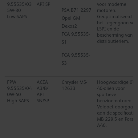
9.55535/03
API SP
voor moderne
PSA B71 2297
5W-30
motoren.
Low-SAPS
Geoptimaliseerd vo
Opel GM
het tegengaan van
Dexos2
LSPI en de
FCA 9.55535-
bescherming van d
distributieriem.
S1
FCA 9.55535-
S3
FPW
ACEA
Chrysler MS-
Hoogwaardige 0W-
9.55535/04
A3/B4
12633
40-oliën voor
0W-40
API
sportieve
High-SAPS
SN/SP
benzinemotoren.
Voldoet doorgaans
aan de specificatie
MB 229.5 en Porsc
A40.