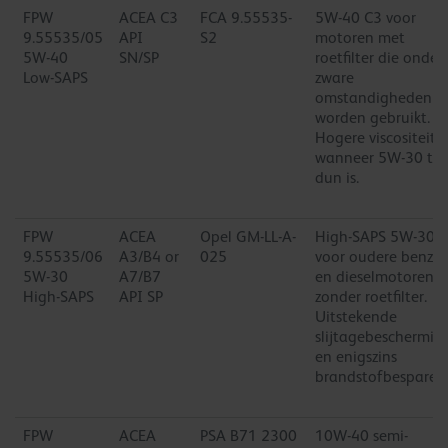
FPW
ACEA C3
FCA 9.55535-
5W-40 C3 voor
9.55535/05
API
S2
motoren met
5W-40
SN/SP
roetfilter die onder
Low-SAPS
zware
omstandigheden
worden gebruikt.
Hogere viscositeit
wanneer 5W-30 te
dun is.
FPW
ACEA
Opel GM-LL-A-
High-SAPS 5W-30
9.55535/06
A3/B4 or
025
voor oudere benzin
5W-30
A7/B7
en dieselmotoren
High-SAPS
API SP
zonder roetfilter.
Uitstekende
slijtagebeschermin
en enigszins
brandstofbesparen
FPW
ACEA
PSA B71 2300
10W-40 semi-