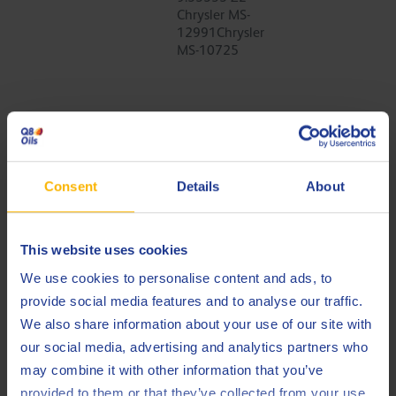
Chrysler MS-
12991Chrysler
MS-10725
Tijdschema voor de implementatie
De invoering verloopt volgens twee belangrijke mijlpalen:
Consent
Details
About
– Januari 2026: FPW/01, /02 en /03 worden de officiële
specificaties voor onderhoud en fabrieksvulling.
This website uses cookies
We use cookies to personalise content and ads, to
– Juli 2026: Alle oude specificaties van PSA, FCA en Opel
provide social media features and to analyse our traffic.
worden buiten gebruik gesteld.
We also share information about your use of our site with
Opvallend is dat FPW/03 al eerder verplicht was voor
our social media, advertising and analytics partners who
motoren met problemen met de distributieriem. Oliën
may combine it with other information that you’ve
moeten uiterlijk medio 2026 opnieuw worden goedgekeurd
provided to them or that they’ve collected from your use