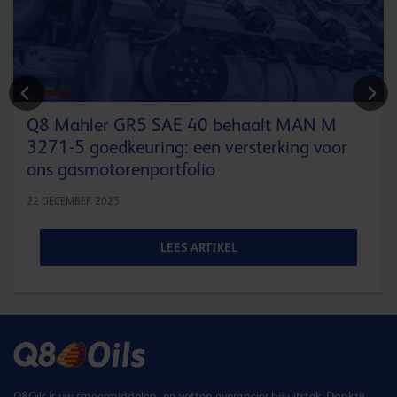
ENERGIE
Q8 Mahler GR5 SAE 40 behaalt MAN M
3271-5 goedkeuring: een versterking voor
ons gasmotorenportfolio
22 DECEMBER 2025
LEES ARTIKEL
Q8Oils is uw smeermiddelen- en vettenleverancier bij uitstek. Dankzij