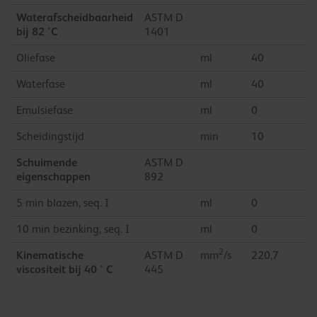
Waterafscheidbaarheid
ASTM D
bij 82 °C
1401
Oliefase
ml
40
Waterfase
ml
40
Emulsiefase
ml
0
Scheidingstijd
min
10
Schuimende
ASTM D
eigenschappen
892
5 min blazen, seq. I
ml
0
10 min bezinking, seq. I
ml
0
2
Kinematische
ASTM D
mm
/s
220,7
viscositeit bij 40 ° C
445