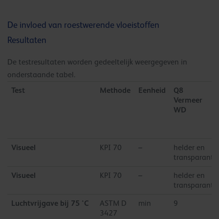
De invloed van roestwerende vloeistoffen
Resultaten
De testresultaten worden gedeeltelijk weergegeven in
onderstaande tabel.
Test
Methode
Eenheid
Q8
Vermeer
WD
Visueel
KPI 70
–
helder en
transparant
Visueel
KPI 70
–
helder en
transparant
Luchtvrijgave bij 75 °C
ASTM D
min
9
3427