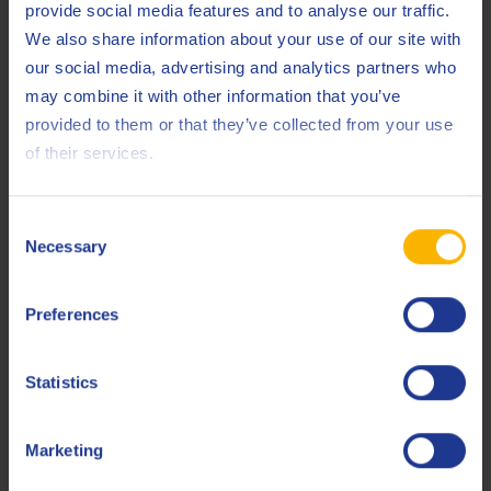
waarschijnlijk doordat de roestwerende vloeistof ook een
provide social media features and to analyse our traffic.
oppervlakte-actieve stof is die concurreert met de
We also share information about your use of our site with
antislijtage-additieven.
our social media, advertising and analytics partners who
may combine it with other information that you’ve
provided to them or that they’ve collected from your use
of their services.
De invloed van afdichtingsmiddelen
Om het effect van afdichtingsmiddelen op de
slijtagebeschermende prestaties van smeermiddelen te
Consent
Necessary
onderzoeken, heeft
Q8Research
een afdichtingsmiddel op
Selection
basis van acetoxysilicone geëvalueerd. Dat wordt gebruikt in
gas- en stoomturbines waar Q8 van Gogh en Q8 van Gogh
Preferences
EP als smeermiddel in het systeem zouden kunnen
voorkomen. Als er te veel afdichtingsmiddel wordt gebruikt,
Statistics
bestaat het risico dat er een beetje afdichtingsmiddel in het
smeersysteem terechtkomt.
Marketing
Resultaten