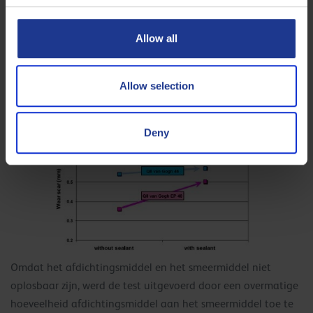
De slijtagebeschermende eigenschappen werden getest met
de vierkogelslijtagetest (volgens ASTM D 4172). De testen
Allow all
werden uitgevoerd met en zonder afdichtingsmiddel in het
smeermiddel.
Allow selection
De testresultaten ziet u in onderstaande tabel.
Deny
Omdat het afdichtingsmiddel en het smeermiddel niet
oplosbaar zijn, werd de test uitgevoerd door een overmatige
hoeveelheid afdichtingsmiddel aan het smeermiddel toe te